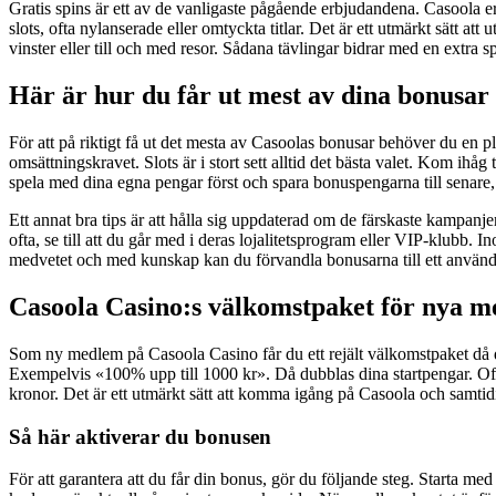
Gratis spins är ett av de vanligaste pågående erbjudandena. Casoola er
slots, ofta nylanserade eller omtyckta titlar. Det är ett utmärkt sätt a
vinster eller till och med resor. Sådana tävlingar bidrar med en extra 
Här är hur du får ut mest av dina bonusar
För att på riktigt få ut det mesta av Casoolas bonusar behöver du en pla
omsättningskravet. Slots är i stort sett alltid det bästa valet. Kom ihå
spela med dina egna pengar först och spara bonuspengarna till senare, v
Ett annat bra tips är att hålla sig uppdaterad om de färskaste kampan
ofta, se till att du går med i deras lojalitetsprogram eller VIP-klubb
medvetet och med kunskap kan du förvandla bonusarna till ett användbar
Casoola Casino:s välkomstpaket för nya 
Som ny medlem på Casoola Casino får du ett rejält välkomstpaket då 
Exempelvis «100% upp till 1000 kr». Då dubblas dina startpengar. Ofta
kronor. Det är ett utmärkt sätt att komma igång på Casoola och samtidi
Så här aktiverar du bonusen
För att garantera att du får din bonus, gör du följande steg. Starta m