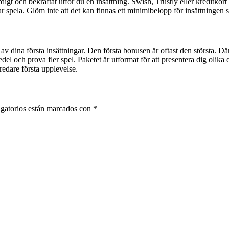
gt och bekräftat utför du en insättning. Swish, Trustly eller kreditkort
rjar spela. Glöm inte att det kan finnas ett minimibelopp för insättning
 av dina första insättningar. Den första bonusen är oftast den största. D
del och prova fler spel. Paketet är utformat för att presentera dig olika
edare första upplevelse.
gatorios están marcados con
*