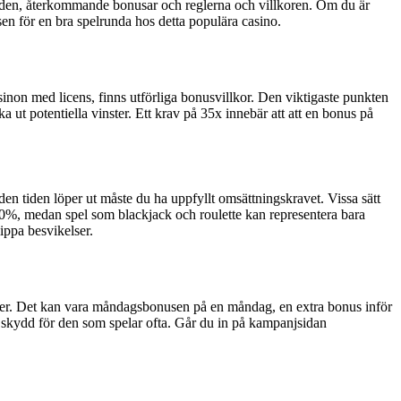
nden, återkommande bonusar och reglerna och villkoren. Om du är
en för en bra spelrunda hos detta populära casino.
inon med licens, finns utförliga bonusvillkor. Den viktigaste punkten
t potentiella vinster. Ett krav på 35x innebär att att en bonus på
en tiden löper ut måste du ha uppfyllt omsättningskravet. Vissa sätt
 100%, medan spel som blackjack och roulette kan representera bara
lippa besvikelser.
njer. Det kan vara måndagsbonusen på en måndag, en extra bonus inför
tt skydd för den som spelar ofta. Går du in på kampanjsidan