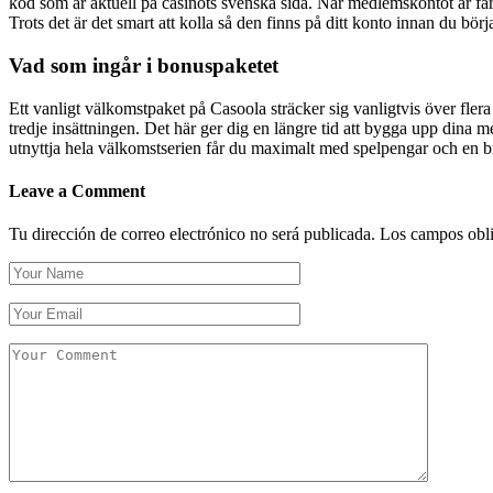
kod som är aktuell på casinots svenska sida. När medlemskontot är färdi
Trots det är det smart att kolla så den finns på ditt konto innan du bö
Vad som ingår i bonuspaketet
Ett vanligt välkomstpaket på Casoola sträcker sig vanligtvis över flera
tredje insättningen. Det här ger dig en längre tid att bygga upp dina me
utnyttja hela välkomstserien får du maximalt med spelpengar och en br
Leave a Comment
Tu dirección de correo electrónico no será publicada.
Los campos obli