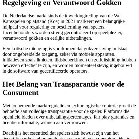
Regelgeving en Verantwoord Gokken
De Nederlandse markt sinds de inwerkingtreding van de Wet
Kansspelen op afstand (Koa) in 2021 markeert een belangrijke
mijlpaal voor regulering en bescherming van spelers.
Licentiehouders worden streng gecontroleerd op speelplezier,
verantwoord gokken en eerlijke uitbetalingen.
Een kritische uitdaging is voorkomen dat gokverslaving ontstaat
door ongebreidelde toegang, zeker via mobiele apparaten.
Initiatieven zoals limieten, tijdsbeperkingen en zelfuitsluiting hebben
bewezen effectief te zijn, en worden momenteel stevig ingebouwd
in de software van gecertificeerde operators.
Het Belang van Transparantie voor de
Consument
Met toenemende marktregulatie en technologische controle groeit de
behoefte aan volledige transparantie voor de speler. Platforms die
openheid bieden over uitbetalingspercentages, fair play garanties en
licentie-informatie, winnen aan vertrouwen.
Daarbij is het essentieel dat spelers zich bewust zijn van het
gecertificeerde aanbod en de risico’s van illegale operators. Het is