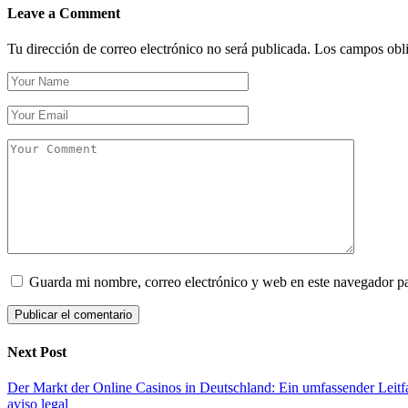
Leave a Comment
Tu dirección de correo electrónico no será publicada.
Los campos obli
Guarda mi nombre, correo electrónico y web en este navegador p
Next Post
Der Markt der Online Casinos in Deutschland: Ein umfassender Leit
aviso legal