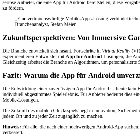
seriöse Anbieter, die eine App für Android bereitstellen, diese Vorg
zu fördern.
„Eine vertrauenswürdige Mobile-Apps-Lösung verbindet technis
Branchenanalyst, Stefan Meier
Zukunftsperspektiven: Von Immersive Gami
Die Branche entwickelt sich rasant. Fortschritte in
Virtual Reality
(VR
experimentieren Entwickler mit
App für Android
-Lösungen, die Aug
Gleichzeitig arbeitet die Branche an Algorithmen, um personalisierte 
Fazit: Warum die App für Android unverzi
Die Entwicklung einer zuverlässigen App für Android ist heute kein B
individuell abgestimmtes Spielerlebnis. Für Anbieter bedeutet dies e
Mobile-Lösungen.
Die Zukunft des mobilen Glücksspiels liegt in Innovation, Sicherheit
jedem Ort und zu jeder Zeit zugänglich zu machen.
Hinweis:
Für alle, die nach einer hochwertigen Android-App suchen, d
verbessert.