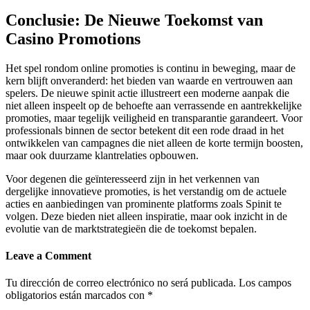
Conclusie: De Nieuwe Toekomst van
Casino Promotions
Het spel rondom online promoties is continu in beweging, maar de
kern blijft onveranderd: het bieden van waarde en vertrouwen aan
spelers. De nieuwe spinit actie illustreert een moderne aanpak die
niet alleen inspeelt op de behoefte aan verrassende en aantrekkelijke
promoties, maar tegelijk veiligheid en transparantie garandeert. Voor
professionals binnen de sector betekent dit een rode draad in het
ontwikkelen van campagnes die niet alleen de korte termijn boosten,
maar ook duurzame klantrelaties opbouwen.
Voor degenen die geïnteresseerd zijn in het verkennen van
dergelijke innovatieve promoties, is het verstandig om de actuele
acties en aanbiedingen van prominente platforms zoals Spinit te
volgen. Deze bieden niet alleen inspiratie, maar ook inzicht in de
evolutie van de marktstrategieën die de toekomst bepalen.
Leave a Comment
Tu dirección de correo electrónico no será publicada.
Los campos
obligatorios están marcados con
*