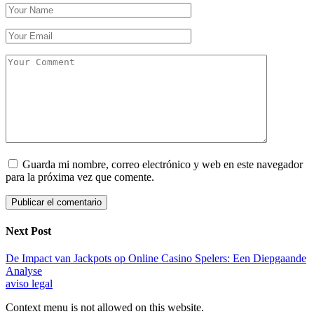
Guarda mi nombre, correo electrónico y web en este navegador
para la próxima vez que comente.
Next Post
De Impact van Jackpots op Online Casino Spelers: Een Diepgaande
Analyse
aviso legal
Context menu is not allowed on this website.