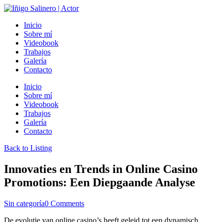
Inicio
Sobre mí
Videobook
Trabajos
Galería
Contacto
Inicio
Sobre mí
Videobook
Trabajos
Galería
Contacto
Back to Listing
Innovaties en Trends in Online Casino
Promotions: Een Diepgaande Analyse
Sin categoría
0 Comments
De evolutie van online casino’s heeft geleid tot een dynamisch