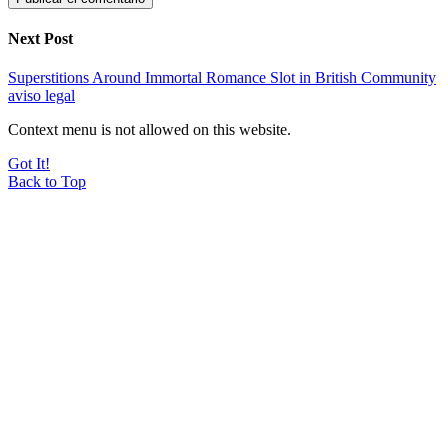
Next Post
Superstitions Around Immortal Romance Slot in British Community
aviso legal
Context menu is not allowed on this website.
Got It!
Back to Top