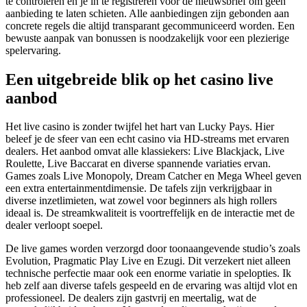
te controleren en je in te registreren voor de nieuwsbrief om geen
aanbieding te laten schieten. Alle aanbiedingen zijn gebonden aan
concrete regels die altijd transparant gecommuniceerd worden. Een
bewuste aanpak van bonussen is noodzakelijk voor een plezierige
spelervaring.
Een uitgebreide blik op het casino live
aanbod
Het live casino is zonder twijfel het hart van Lucky Pays. Hier
beleef je de sfeer van een echt casino via HD-streams met ervaren
dealers. Het aanbod omvat alle klassiekers: Live Blackjack, Live
Roulette, Live Baccarat en diverse spannende variaties ervan.
Games zoals Live Monopoly, Dream Catcher en Mega Wheel geven
een extra entertainmentdimensie. De tafels zijn verkrijgbaar in
diverse inzetlimieten, wat zowel voor beginners als high rollers
ideaal is. De streamkwaliteit is voortreffelijk en de interactie met de
dealer verloopt soepel.
De live games worden verzorgd door toonaangevende studio’s zoals
Evolution, Pragmatic Play Live en Ezugi. Dit verzekert niet alleen
technische perfectie maar ook een enorme variatie in spelopties. Ik
heb zelf aan diverse tafels gespeeld en de ervaring was altijd vlot en
professioneel. De dealers zijn gastvrij en meertalig, wat de