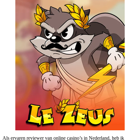
Als ervaren reviewer van online casino’s in Nederland, heb ik