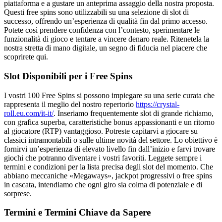
piattaforma e a gustare un anteprima assaggio della nostra proposta.
Questi free spins sono utilizzabili su una selezione di slot di
successo, offrendo un’esperienza di qualità fin dal primo accesso.
Potete così prendere confidenza con l’contesto, sperimentare le
funzionalità di gioco e tentare a vincere denaro reale. Ritenetela la
nostra stretta di mano digitale, un segno di fiducia nel piacere che
scoprirete qui.
Slot Disponibili per i Free Spins
I vostri 100 Free Spins si possono impiegare su una serie curata che
rappresenta il meglio del nostro repertorio
https://crystal-
roll.eu.com/it-it/
. Inseriamo frequentemente slot di grande richiamo,
con grafica superba, caratteristiche bonus appassionanti e un ritorno
al giocatore (RTP) vantaggioso. Potreste capitarvi a giocare su
classici intramontabili o sulle ultime novità del settore. Lo obiettivo è
fornirvi un’esperienza di elevato livello fin dall’inizio e farvi trovare
giochi che potranno diventare i vostri favoriti. Leggete sempre i
termini e condizioni per la lista precisa degli slot del momento. Che
abbiano meccaniche «Megaways», jackpot progressivi o free spins
in cascata, intendiamo che ogni giro sia colma di potenziale e di
sorprese.
Termini e Termini Chiave da Sapere