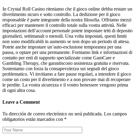
In Crystal Roll Casino riteniamo che il gioco online debba restare un
divertimento sicuro e sotto controllo. La dedizione per il gioco
responsabile è parte integrante della nostra filosofia. Offriamo mezzi
efficaci per mantenere il controllo totale sulla vostra attività. Nelle
impostazioni dell’account personale potete impostare tetti di deposito
giornalieri, settimanali o mensili. Una volta impostati, questi limiti
non sono modificabili in aumento se non dopo un periodo di attesa.
Potete anche impostare un’auto-esclusione temporanea per una
pausa, o optare per una permanente. Forniamo link e informazioni di
contatto per enti di supporto specializzate come GamCare e
Gambling Therapy, che garantiscono assistenza gratuita e riservata.
Sosteniamo con forza la consapevolezza sui segnali del gioco
problematico. Vi invitiamo a fare pause regolari, a intendere il gioco
come un costo per il divertimento e a non provare mai di recuperare
le perdite. La vostra sicurezza e il vostro benessere vengono prima
di ogni altra cosa.
Leave a Comment
Tu dirección de correo electrónico no será publicada.
Los campos
obligatorios están marcados con
*