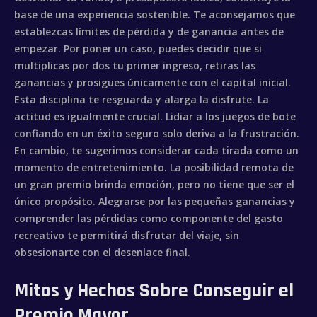
base de una experiencia sostenible. Te aconsejamos que
establezcas límites de pérdida y de ganancia antes de
empezar. Por poner un caso, puedes decidir que si
multiplicas por dos tu primer ingreso, retiras las
ganancias y prosigues únicamente con el capital inicial.
Esta disciplina te resguarda y alarga la disfrute. La
actitud es igualmente crucial. Lidiar a los juegos de bote
confiando en un éxito seguro solo deriva a la frustración.
En cambio, te sugerimos considerar cada tirada como un
momento de entretenimiento. La posibilidad remota de
un gran premio brinda emoción, pero no tiene que ser el
único propósito. Alegrarse por las pequeñas ganancias y
comprender las pérdidas como componente del gasto
recreativo te permitirá disfrutar del viaje, sin
obsesionarte con el desenlace final.
Mitos y Hechos Sobre Conseguir el
Premio Mayor