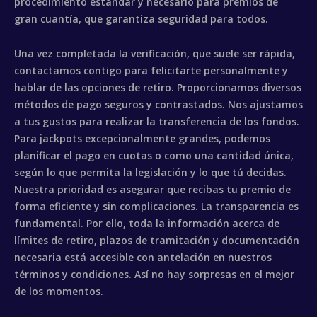
procedimiento estándar y necesario para premios de
gran cuantía, que garantiza seguridad para todos.
Una vez completada la verificación, que suele ser rápida,
contactamos contigo para felicitarte personalmente y
hablar de las opciones de retiro. Proporcionamos diversos
métodos de pago seguros y contrastados. Nos ajustamos
a tus gustos para realizar la transferencia de los fondos.
Para jackpots excepcionalmente grandes, podemos
planificar el pago en cuotas o como una cantidad única,
según lo que permita la legislación y lo que tú decidas.
Nuestra prioridad es asegurar que recibas tu premio de
forma eficiente y sin complicaciones. La transparencia es
fundamental. Por ello, toda la información acerca de
límites de retiro, plazos de tramitación y documentación
necesaria está accesible con antelación en nuestros
términos y condiciones. Así no hay sorpresas en el mejor
de los momentos.