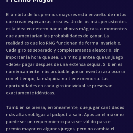
El ámbito de los premios mayores está envuelto de mitos
que crean esperanzas irreales. Un de los más persistentes
es la idea en determinadas «horas mágicas» o momentos
que aumentarían las probabilidades de ganar. La
realidad es que los RNG funcionan de forma invariable.
Cada giro es separado y completamente aleatorio, sin
importar la hora que sea. Un mito plantea que un juego
«debe» pagar después de una extensa sequía. Si bien es
numéricamente más probable que un evento raro ocurra
con el tiempo, la máquina no tiene memoria. Las
oportunidades en cada giro individual se preservan
exactamente idénticas.
También se piensa, erróneamente, que jugar cantidades
más altas «obliga» al jackpot a salir. Apostar el máximo
puede ser un requerimiento para ser válido para el
premio mayor en algunos juegos, pero no cambia el