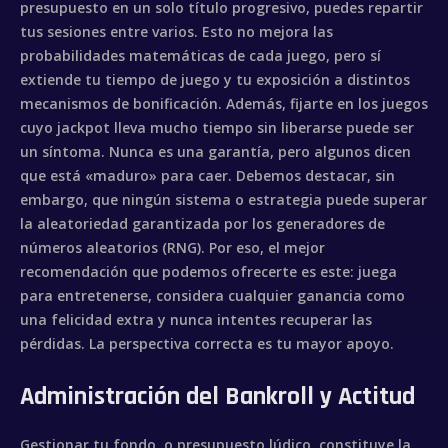
presupuesto en un solo título progresivo, puedes repartir
tus sesiones entre varios. Esto no mejora las
probabilidades matemáticas de cada juego, pero sí
extiende tu tiempo de juego y tu exposición a distintos
mecanismos de bonificación. Además, fijarte en los juegos
cuyo jackpot lleva mucho tiempo sin liberarse puede ser
un síntoma. Nunca es una garantía, pero algunos dicen
que está «maduro» para caer. Debemos destacar, sin
embargo, que ningún sistema o estrategia puede superar
la aleatoriedad garantizada por los generadores de
números aleatorios (RNG). Por eso, el mejor
recomendación que podemos ofrecerte es este: juega
para entretenerse, considera cualquier ganancia como
una felicidad extra y nunca intentes recuperar las
pérdidas. La perspectiva correcta es tu mayor apoyo.
Administración del Bankroll y Actitud
Gestionar tu fondo, o presupuesto lúdico, constituye la