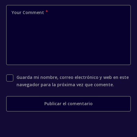
Your Comment
Guarda mi nombre, correo electrónico y web en este
navegador para la próxima vez que comente.