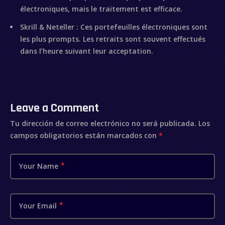
électroniques, mais le traitement est efficace.
Skrill & Neteller
: Ces portefeuilles électroniques sont
les plus prompts. Les retraits sont souvent effectués
dans l’heure suivant leur acceptation.
Leave a Comment
Tu dirección de correo electrónico no será publicada.
Los
campos obligatorios están marcados con
*
Your Name
Your Email