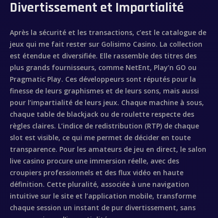
Divertissement et Impartialité
Après la sécurité et les transactions, c’est le catalogue de
jeux qui me fait rester sur Golisimo Casino. La collection
est étendue et diversifiée. Elle rassemble des titres des
plus grands fournisseurs, comme NetEnt, Play’n GO ou
Pragmatic Play. Ces développeurs sont réputés pour la
finesse de leurs graphismes et de leurs sons, mais aussi
pour l’impartialité de leurs jeux. Chaque machine à sous,
chaque table de blackjack ou de roulette respecte des
règles claires. L’indice de redistribution (RTP) de chaque
slot est visible, ce qui me permet de décider en toute
transparence. Pour les amateurs de jeu en direct, le salon
live casino procure une immersion réelle, avec des
croupiers professionnels et des flux vidéo en haute
définition. Cette pluralité, associée à une navigation
intuitive sur le site et l’application mobile, transforme
chaque session un instant de pur divertissement, sans