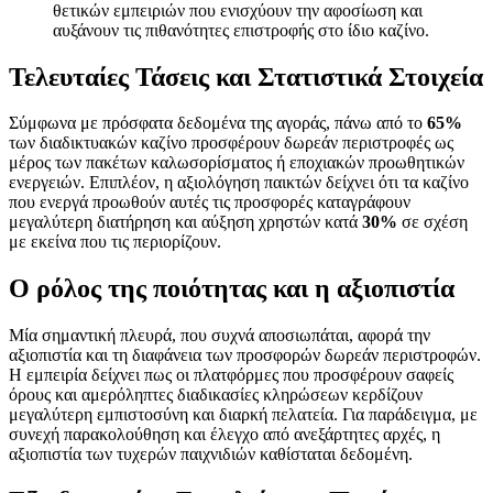
θετικών εμπειριών που ενισχύουν την αφοσίωση και
αυξάνουν τις πιθανότητες επιστροφής στο ίδιο καζίνο.
Τελευταίες Τάσεις και Στατιστικά Στοιχεία
Σύμφωνα με πρόσφατα δεδομένα της αγοράς, πάνω από το
65%
των διαδικτυακών καζίνο προσφέρουν δωρεάν περιστροφές ως
μέρος των πακέτων καλωσορίσματος ή εποχιακών προωθητικών
ενεργειών. Επιπλέον, η αξιολόγηση παικτών δείχνει ότι τα καζίνο
που ενεργά προωθούν αυτές τις προσφορές καταγράφουν
μεγαλύτερη διατήρηση και αύξηση χρηστών κατά
30%
σε σχέση
με εκείνα που τις περιορίζουν.
Ο ρόλος της ποιότητας και η αξιοπιστία
Μία σημαντική πλευρά, που συχνά αποσιωπάται, αφορά την
αξιοπιστία και τη διαφάνεια των προσφορών δωρεάν περιστροφών.
Η εμπειρία δείχνει πως οι πλατφόρμες που προσφέρουν σαφείς
όρους και αμερόληπτες διαδικασίες κληρώσεων κερδίζουν
μεγαλύτερη εμπιστοσύνη και διαρκή πελατεία. Για παράδειγμα, με
συνεχή παρακολούθηση και έλεγχο από ανεξάρτητες αρχές, η
αξιοπιστία των τυχερών παιχνιδιών καθίσταται δεδομένη.