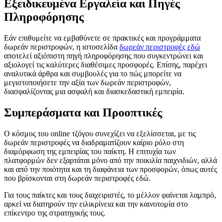
Εξειδικευμένα Εργαλεία και Πηγές
Πληροφόρησης
Εάν επιθυμείτε να εμβαθύνετε σε πρακτικές και προγράμματα
δωρεάν περιστροφών, η ιστοσελίδα
δωρεάν περιστροφές εδώ
αποτελεί αξιόπιστη πηγή πληροφόρησης που συγκεντρώνει και
αξιολογεί τις καλύτερες διαθέσιμες προσφορές. Επίσης, παρέχει
αναλυτικά άρθρα και συμβουλές για το πώς μπορείτε να
μεγιστοποιήσετε την αξία των δωρεάν περιστροφών,
διασφαλίζοντας μια ασφαλή και διασκεδαστική εμπειρία.
Συμπεράσματα και Προοπτικές
Ο κόσμος του online τζόγου συνεχίζει να εξελίσσεται, με τις
δωρεάν περιστροφές να διαδραματίζουν καίριο ρόλο στη
διαμόρφωση της εμπειρίας του παίκτη. Η επιτυχία των
πλατφορμών δεν εξαρτάται μόνο από την ποικιλία παιχνιδιών, αλλά
και από την ποιότητα και τη διαφάνεια των προσφορών, όπως αυτές
που βρίσκονται στη δωρεάν περιστροφές εδώ.
Για τους παίκτες και τους διαχειριστές, το μέλλον φαίνεται λαμπρό,
αρκεί να διατηρούν την ειλικρίνεια και την καινοτομία στο
επίκεντρο της στρατηγικής τους.