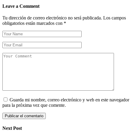
Leave a Comment
Tu dirección de correo electrónico no será publicada.
Los campos
obligatorios están marcados con
*
Guarda mi nombre, correo electrónico y web en este navegador
para la próxima vez que comente.
Next Post