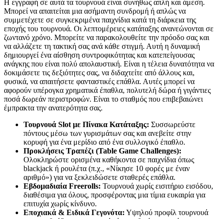
Η εγγραφή σε αυτά τα τουρνουά είναι συνήθως απλή και άμεση.
Μπορεί να απαιτείται μια ασήμαντη συνδρομή ή απλώς να
συμμετέχετε σε συγκεκριμένα παιχνίδια κατά τη διάρκεια της
εποχής του τουρνουά. Οι λεπτομέρειες κατάταξης ανανεώνονται σε
ζωντανό χρόνο. Μπορείτε να παρακολουθείτε την πρόοδο σας και
να αλλάζετε τη τακτική σας ανά κάθε στιγμή. Αυτή η δυναμική
δημιουργεί ένα αίσθηση συντροφικότητας και κατεπείγουσας
ανάγκης που είναι πολύ απολαυστική. Είναι η τέλεια δυνατότητα να
δοκιμάσετε τις δεξιότητες σας, να διδαχτείτε από άλλους και,
φυσικά, να απαιτήσετε φανταστικές επάθλα. Αυτές μπορεί να
αφορούν υπέρογκα χρηματικά έπαθλα, πολυτελή δώρα ή γιγάντιες
ποσά δωρεάν περιστροφών. Είναι το σταθμός που επιβεβαιώνει
έμπρακτα την ανατερότητα σας.
Τουρνουά Slot με Πίνακα Κατάταξης:
Συσσωρεύστε
πόντους μέσω των γυρισμάτων σας και ανεβείτε στην
κορυφή για ένα μερίδιο από ένα συλλογικό έπαθλο.
Προκλήσεις Τραπέζι (Table Game Challenges):
Ολοκληρώστε ορισμένα καθήκοντα σε παιχνίδια όπως
blackjack ή ρουλέτα (π.χ., «Νίκησε 10 φορές με έναν
αριθμό») για να ξεκλειδώσετε σταθερές επάθλα.
Εβδομαδιαία Freerolls:
Τουρνουά χωρίς εισιτήριο εισόδου,
διαθέσιμα για όλους, προσφέροντας μια τίμια ευκαιρία για
επιτυχία χωρίς κίνδυνο.
Εποχιακά & Ειδικά Γεγονότα:
Υψηλού προφίλ τουρνουά