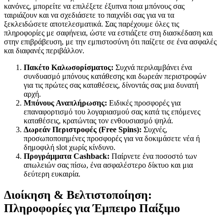
κανόνες, μπορείτε να επιλέξετε έξυπνα ποια μπόνους σας
ταιριάζουν και να σχεδιάσετε το παιχνίδι σας για να τα
ξεκλειδώσετε αποτελεσματικά. Σας παρέχουμε όλες τις
πληροφορίες με σαφήνεια, ώστε να εστιάζετε στη διασκέδαση και
στην επιβράβευση, με την εμπιστοσύνη ότι παίζετε σε ένα ασφαλές
και διαφανές περιβάλλον.
Πακέτο Καλωσορίσματος:
Συχνά περιλαμβάνει ένα
συνδυασμό μπόνους κατάθεσης και δωρεάν περιστροφών
για τις πρώτες σας καταθέσεις, δίνοντάς σας μια δυνατή
αρχή.
Μπόνους Αναπλήρωσης:
Ειδικές προσφορές για
επαναφορτισμό του λογαριασμού σας κατά τις επόμενες
καταθέσεις, κρατώντας τον ενθουσιασμό ψηλά.
Δωρεάν Περιστροφές (Free Spins):
Συχνές,
προσωποποιημένες προσφορές για να δοκιμάσετε νέα ή
δημοφιλή slot χωρίς κίνδυνο.
Προγράμματα Cashback:
Παίρνετε ένα ποσοστό των
απωλειών σας πίσω, ένα ασφαλέστερο δίκτυο και μια
δεύτερη ευκαιρία.
Διοίκηση & Βελτιστοποίηση:
Πληροφορίες για Έμπειρο Παίξιμο