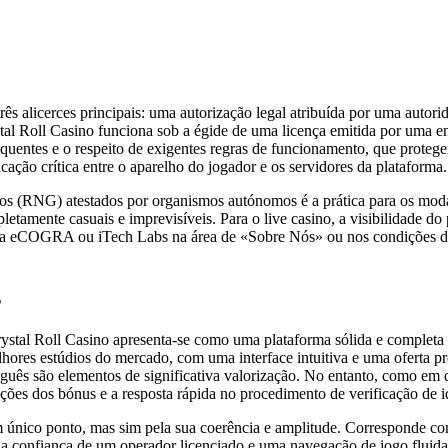
s alicerces principais: uma autorização legal atribuída por uma autorid
tal Roll Casino funciona sob a égide de uma licença emitida por uma e
requentes e o respeito de exigentes regras de funcionamento, que proteg
cação crítica entre o aparelho do jogador e os servidores da plataforma.
rios (RNG) atestados por organismos autónomos é a prática para os moda
pletamente casuais e imprevisíveis. Para o live casino, a visibilidade d
o a eCOGRA ou iTech Labs na área de «Sobre Nós» ou nos condições de 
s
ystal Roll Casino apresenta-se como uma plataforma sólida e completa 
melhores estúdios do mercado, com uma interface intuitiva e uma oferta
guês são elementos de significativa valorização. No entanto, como em q
ições dos bónus e a resposta rápida no procedimento de verificação de i
único ponto, mas sim pela sua coerência e amplitude. Corresponde com
 a confiança de um operador licenciado e uma navegação de jogo fluida,