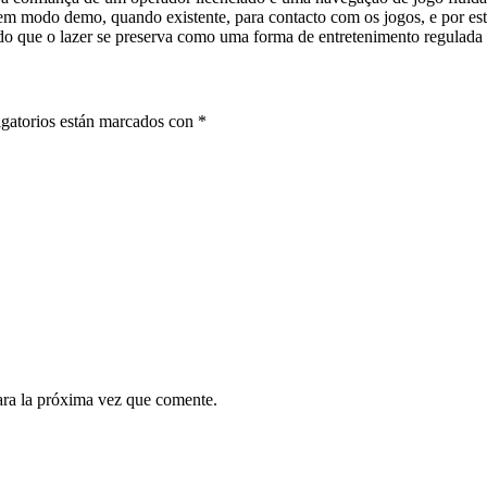
 em modo demo, quando existente, para contacto com os jogos, e por es
do que o lazer se preserva como uma forma de entretenimento regulada e
gatorios están marcados con
*
ara la próxima vez que comente.