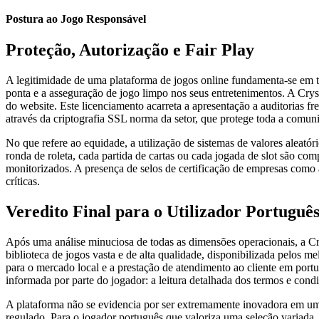
Postura ao Jogo Responsável
Proteção, Autorização e Fair Play
A legitimidade de uma plataforma de jogos online fundamenta-se em trê
ponta e a asseguração de jogo limpo nos seus entretenimentos. A Crys
do website. Este licenciamento acarreta a apresentação a auditorias f
através da criptografia SSL norma da setor, que protege toda a comuni
No que refere ao equidade, a utilização de sistemas de valores aleató
ronda de roleta, cada partida de cartas ou cada jogada de slot são com
monitorizados. A presença de selos de certificação de empresas com
críticas.
Veredito Final para o Utilizador Portuguê
Após uma análise minuciosa de todas as dimensões operacionais, a Cr
biblioteca de jogos vasta e de alta qualidade, disponibilizada pelos 
para o mercado local e a prestação de atendimento ao cliente em portu
informada por parte do jogador: a leitura detalhada dos termos e cond
A plataforma não se evidencia por ser extremamente inovadora em um 
regulado. Para o jogador português que valoriza uma seleção variada,