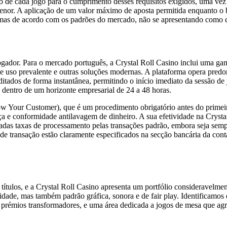
ção de cada jogo para o cumprimento desses requisitos exigidos, uma v
enor. A aplicação de um valor máximo de aposta permitida enquanto o bó
s, mas de acordo com os padrões do mercado, não se apresentando como 
o jogador. Para o mercado português, a Crystal Roll Casino inclui uma
s de uso prevalente e outras soluções modernas. A plataforma opera pr
ditados de forma instantânea, permitindo o início imediato da sessão de
dentro de um horizonte empresarial de 24 a 48 horas.
 Your Customer), que é um procedimento obrigatório antes do primeir
ça e conformidade antilavagem de dinheiro. A sua efetividade na Cryst
adas taxas de processamento pelas transações padrão, embora seja se
e transação estão claramente especificados na secção bancária da conta
 títulos, e a Crystal Roll Casino apresenta um portfólio consideravelm
idade, mas também padrão gráfica, sonora e de fair play. Identificamos d
prémios transformadores, e uma área dedicada a jogos de mesa que agra