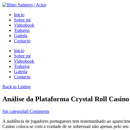
Inicio
Sobre mí
Videobook
Trabajos
Galería
Contacto
Inicio
Sobre mí
Videobook
Trabajos
Galería
Contacto
Back to Listing
Análise da Plataforma Crystal Roll Casin
Sin categoría
0 Comments
A audiência de jogadores portugueses tem testemunhado ao aparecime
Casino coloca-se com a vontade de se sobressair não apenas pelo seu 