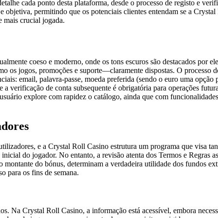
etalhe cada ponto desta plataforma, desde o processo de registo e verif
e objetiva, permitindo que os potenciais clientes entendam se a Crystal
 mais crucial jogada.
ualmente coeso e moderno, onde os tons escuros são destacados por el
mo os jogos, promoções e suporte—claramente dispostas. O processo de 
ciais: email, palavra-passe, moeda preferida (sendo o euro uma opção 
 que a verificação de conta subsequente é obrigatória para operações f
 usuário explore com rapidez o catálogo, ainda que com funcionalidades 
adores
tilizadores, e a Crystal Roll Casino estrutura um programa que visa ta
nicial do jogador. No entanto, a revisão atenta dos Termos e Regras as
o montante do bónus, determinam a verdadeira utilidade dos fundos e
so para os fins de semana.
os. Na Crystal Roll Casino, a informação está acessível, embora necessit