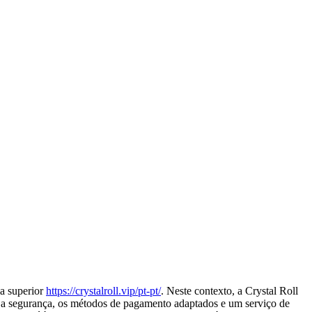
ia superior
https://crystalroll.vip/pt-pt/
. Neste contexto, a Crystal Roll
za a segurança, os métodos de pagamento adaptados e um serviço de