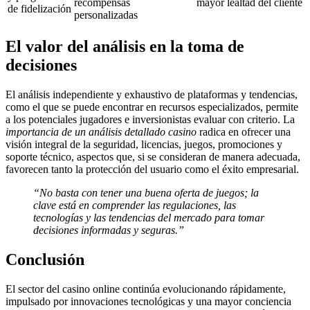
recompensas
mayor lealtad del cliente
de fidelización
personalizadas
El valor del análisis en la toma de
decisiones
El análisis independiente y exhaustivo de plataformas y tendencias,
como el que se puede encontrar en recursos especializados, permite
a los potenciales jugadores e inversionistas evaluar con criterio. La
importancia de un análisis detallado casino
radica en ofrecer una
visión integral de la seguridad, licencias, juegos, promociones y
soporte técnico, aspectos que, si se consideran de manera adecuada,
favorecen tanto la protección del usuario como el éxito empresarial.
“No basta con tener una buena oferta de juegos; la
clave está en comprender las regulaciones, las
tecnologías y las tendencias del mercado para tomar
decisiones informadas y seguras.”
Conclusión
El sector del casino online continúa evolucionando rápidamente,
impulsado por innovaciones tecnológicas y una mayor conciencia