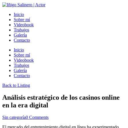
Inicio
Sobre mí
Videobook
Trabajos
Galería
Contacto
Inicio
Sobre mí
Videobook
Trabajos
Galería
Contacto
Back to Listing
Análisis estratégico de los casinos online
en la era digital
Sin categoría
0 Comments
El mercado del entretenimiento digital en línea ha experimentado