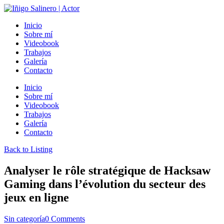
Inicio
Sobre mí
Videobook
Trabajos
Galería
Contacto
Inicio
Sobre mí
Videobook
Trabajos
Galería
Contacto
Back to Listing
Analyser le rôle stratégique de Hacksaw
Gaming dans l’évolution du secteur des
jeux en ligne
Sin categoría
0 Comments