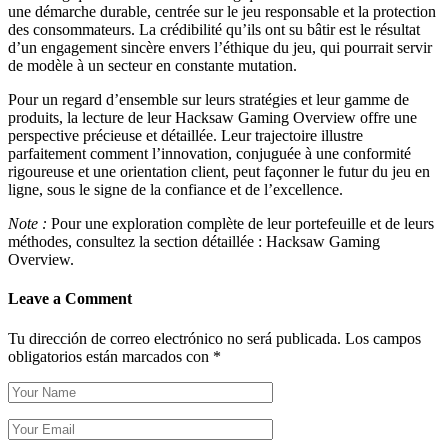
une démarche durable, centrée sur le jeu responsable et la protection
des consommateurs. La crédibilité qu’ils ont su bâtir est le résultat
d’un engagement sincère envers l’éthique du jeu, qui pourrait servir
de modèle à un secteur en constante mutation.
Pour un regard d’ensemble sur leurs stratégies et leur gamme de
produits, la lecture de leur Hacksaw Gaming Overview offre une
perspective précieuse et détaillée. Leur trajectoire illustre
parfaitement comment l’innovation, conjuguée à une conformité
rigoureuse et une orientation client, peut façonner le futur du jeu en
ligne, sous le signe de la confiance et de l’excellence.
Note :
Pour une exploration complète de leur portefeuille et de leurs
méthodes, consultez la section détaillée : Hacksaw Gaming
Overview.
Leave a Comment
Tu dirección de correo electrónico no será publicada.
Los campos
obligatorios están marcados con
*