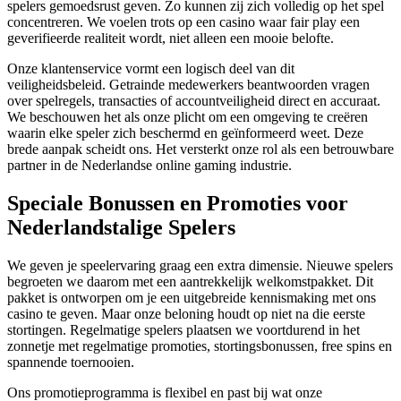
spelers gemoedsrust geven. Zo kunnen zij zich volledig op het spel
concentreren. We voelen trots op een casino waar fair play een
geverifieerde realiteit wordt, niet alleen een mooie belofte.
Onze klantenservice vormt een logisch deel van dit
veiligheidsbeleid. Getrainde medewerkers beantwoorden vragen
over spelregels, transacties of accountveiligheid direct en accuraat.
We beschouwen het als onze plicht om een omgeving te creëren
waarin elke speler zich beschermd en geïnformeerd weet. Deze
brede aanpak scheidt ons. Het versterkt onze rol als een betrouwbare
partner in de Nederlandse online gaming industrie.
Speciale Bonussen en Promoties voor
Nederlandstalige Spelers
We geven je speelervaring graag een extra dimensie. Nieuwe spelers
begroeten we daarom met een aantrekkelijk welkomstpakket. Dit
pakket is ontworpen om je een uitgebreide kennismaking met ons
casino te geven. Maar onze beloning houdt op niet na die eerste
stortingen. Regelmatige spelers plaatsen we voortdurend in het
zonnetje met regelmatige promoties, stortingsbonussen, free spins en
spannende toernooien.
Ons promotieprogramma is flexibel en past bij wat onze