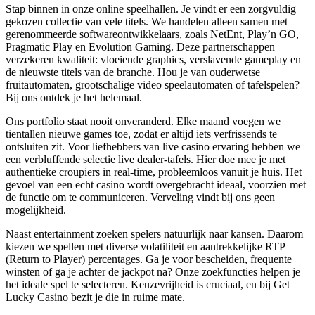
Stap binnen in onze online speelhallen. Je vindt er een zorgvuldig
gekozen collectie van vele titels. We handelen alleen samen met
gerenommeerde softwareontwikkelaars, zoals NetEnt, Play’n GO,
Pragmatic Play en Evolution Gaming. Deze partnerschappen
verzekeren kwaliteit: vloeiende graphics, verslavende gameplay en
de nieuwste titels van de branche. Hou je van ouderwetse
fruitautomaten, grootschalige video speelautomaten of tafelspelen?
Bij ons ontdek je het helemaal.
Ons portfolio staat nooit onveranderd. Elke maand voegen we
tientallen nieuwe games toe, zodat er altijd iets verfrissends te
ontsluiten zit. Voor liefhebbers van live casino ervaring hebben we
een verbluffende selectie live dealer-tafels. Hier doe mee je met
authentieke croupiers in real-time, probleemloos vanuit je huis. Het
gevoel van een echt casino wordt overgebracht ideaal, voorzien met
de functie om te communiceren. Verveling vindt bij ons geen
mogelijkheid.
Naast entertainment zoeken spelers natuurlijk naar kansen. Daarom
kiezen we spellen met diverse volatiliteit en aantrekkelijke RTP
(Return to Player) percentages. Ga je voor bescheiden, frequente
winsten of ga je achter de jackpot na? Onze zoekfuncties helpen je
het ideale spel te selecteren. Keuzevrijheid is cruciaal, en bij Get
Lucky Casino bezit je die in ruime mate.