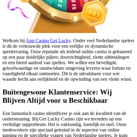
Welkom bij
App Casino Get Lucky
. Onder veel Nederlandse spelers
is dit de vertrouwde plek voor een eerlijke en dynamische
speelervaring. Onze reputatie als leidend online casino is gebaseerd
op een paar duidelijke pijlers: doorzichtigheid, vlotte uitbetalingen
en een breed aanbod van spellen. We willen een beveiligde,
geloofwaardige en onuitwisbare omgeving leveren waar fortuin en
vaardigheid elkaar ontmoeten. Dit is de uitvalsbasis voor wie
waarde hecht aan eerlijkheid en de opwinding van een vlotte winst.
Buitengewone Klantenservice: Wij
Blijven Altijd voor u Beschikbaar
Een fantastisch casino identificeer je ook aan de kwaliteit van de
ondersteuning. Bij Get Lucky Casino zijn we tevreden op ons
veeltalige supportteam. Het is vakkundig, hartelijk en snel. Onze
medewerkers zijn speciaal getraind in de aspecten van online
gaming en de specifieke vragen van Nederlandse spelers. Je kunt