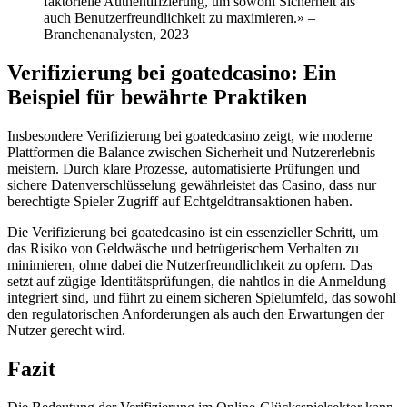
faktorielle Authentifizierung, um sowohl Sicherheit als
auch Benutzerfreundlichkeit zu maximieren.» –
Branchenanalysten, 2023
Verifizierung bei goatedcasino: Ein
Beispiel für bewährte Praktiken
Insbesondere Verifizierung bei goatedcasino zeigt, wie moderne
Plattformen die Balance zwischen Sicherheit und Nutzererlebnis
meistern. Durch klare Prozesse, automatisierte Prüfungen und
sichere Datenverschlüsselung gewährleistet das Casino, dass nur
berechtigte Spieler Zugriff auf Echtgeldtransaktionen haben.
Die Verifizierung bei goatedcasino ist ein essenzieller Schritt, um
das Risiko von Geldwäsche und betrügerischem Verhalten zu
minimieren, ohne dabei die Nutzerfreundlichkeit zu opfern. Das
setzt auf zügige Identitätsprüfungen, die nahtlos in die Anmeldung
integriert sind, und führt zu einem sicheren Spielumfeld, das sowohl
den regulatorischen Anforderungen als auch den Erwartungen der
Nutzer gerecht wird.
Fazit