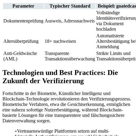
Parameter
Typischer Standard
Beispiel: goatedca
Vollständige
Identitätsverifizieru
Dokumentenprüfung
Ausweis, Adressnachweis
via Dokument
hochladen
Automatisierte
Altersüberprüfung
18+ nachweisen
Altersbestätigung be
Anmeldung
Anti-Geldwäsche
Transparente
Strikte Limits und
(AML)
Transaktionsüberwachung
Transaktionsüberprü
Technologien und Best Practices: Die
Zukunft der Verifizierung
Fortschritte in der Biometrie, Künstlicher Intelligenz und
Blockchain-Technologie revolutionieren den Verifizierungsprozess.
Biometrische Verfahren, etwa die Gesichtserkennung, ermöglichen
eine nahezu sofortige Nutzerbestätigung, während Blockchain-
basierte Lösungen für eine transparentere und fälschungssichere
Datenverwaltung sorgen.
«Vertrauenswürdige Plattformen setzen auf multi-