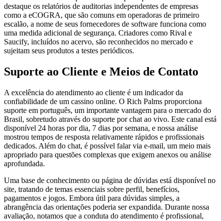
destaque os relatórios de auditorias independentes de empresas
como a eCOGRA, que são comuns em operadoras de primeiro
escalão, a nome de seus fornecedores de software funciona como
uma medida adicional de segurança. Criadores como Rival e
Saucify, incluídos no acervo, são reconhecidos no mercado e
sujeitam seus produtos a testes periódicos.
Suporte ao Cliente e Meios de Contato
A excelência do atendimento ao cliente é um indicador da
confiabilidade de um cassino online. O Rich Palms proporciona
suporte em português, um importante vantagem para o mercado do
Brasil, sobretudo através do suporte por chat ao vivo. Este canal está
disponível 24 horas por dia, 7 dias por semana, e nossa análise
mostrou tempos de resposta relativamente rápidos e profissionais
dedicados. Além do chat, é possível falar via e-mail, um meio mais
apropriado para questões complexas que exigem anexos ou análise
aprofundada.
Uma base de conhecimento ou página de dúvidas está disponível no
site, tratando de temas essenciais sobre perfil, benefícios,
pagamentos e jogos. Embora útil para dúvidas simples, a
abrangência das orientações poderia ser expandida. Durante nossa
avaliação, notamos que a conduta do atendimento é profissional,