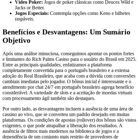
Vídeo Poker:
Jogos de poker clássicas como Deuces Wild e
Jacks or Better.
Jogos Especiais:
Contempla opções como Keno e bilhetes
raspáveis.
Benefícios e Desvantagens: Um Sumário
Objetivo
Após uma análise minuciosa, conseguimos apontar os pontos fortes
e limitantes do Rich Palms Casino para o usuário do Brasil em 2025.
Entre as principais qualidades, enfatizamos a plataforma
completamente convertida para o português brasileiro e a extensa
adoção do Real Brasileiro, que acaba com a dúvida com conversões
cambiais imediatas pelo jogador. O bônus inicial é interessante e o
atendimento por chat 24/7 em português brasileiro agrega benefício
considerável. A variedade de slots e a aceitação de moedas virtuais
com processamento ágil também são destaques.
Por outro lado, as desvantagens incluem a ausência de uma área de
cassino ao vivo, que se converteu um padrão desejado em muitas
plataformas. Os condições de apostas (rollover) dos bônus são vistos
exigentes, o que pode atrapalhar a liberação dos resultados. A
ausência de filtros mais modernos na biblioteca de jogos e a
dependência de um conjunto mais restrito de provedores de