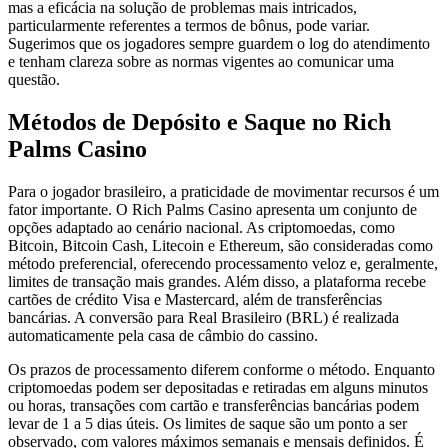
mas a eficácia na solução de problemas mais intricados,
particularmente referentes a termos de bônus, pode variar.
Sugerimos que os jogadores sempre guardem o log do atendimento
e tenham clareza sobre as normas vigentes ao comunicar uma
questão.
Métodos de Depósito e Saque no Rich
Palms Casino
Para o jogador brasileiro, a praticidade de movimentar recursos é um
fator importante. O Rich Palms Casino apresenta um conjunto de
opções adaptado ao cenário nacional. As criptomoedas, como
Bitcoin, Bitcoin Cash, Litecoin e Ethereum, são consideradas como
método preferencial, oferecendo processamento veloz e, geralmente,
limites de transação mais grandes. Além disso, a plataforma recebe
cartões de crédito Visa e Mastercard, além de transferências
bancárias. A conversão para Real Brasileiro (BRL) é realizada
automaticamente pela casa de câmbio do cassino.
Os prazos de processamento diferem conforme o método. Enquanto
criptomoedas podem ser depositadas e retiradas em alguns minutos
ou horas, transações com cartão e transferências bancárias podem
levar de 1 a 5 dias úteis. Os limites de saque são um ponto a ser
observado, com valores máximos semanais e mensais definidos. É