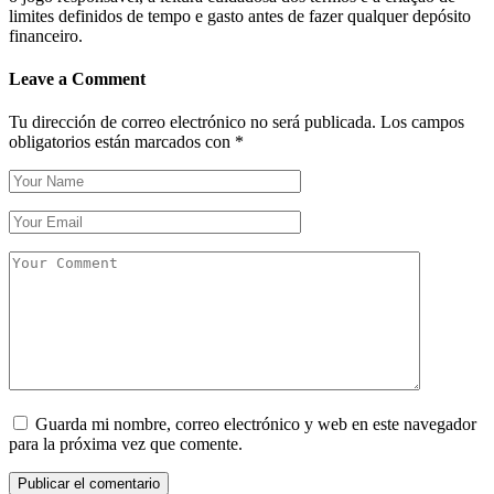
limites definidos de tempo e gasto antes de fazer qualquer depósito
financeiro.
Leave a Comment
Tu dirección de correo electrónico no será publicada.
Los campos
obligatorios están marcados con
*
Guarda mi nombre, correo electrónico y web en este navegador
para la próxima vez que comente.