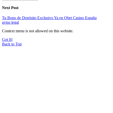
Next Post
Tu Bono de Depósito Exclusivo Ya en Qbet Casino España
aviso legal
Context menu is not allowed on this website.
Got It!
Back to Top