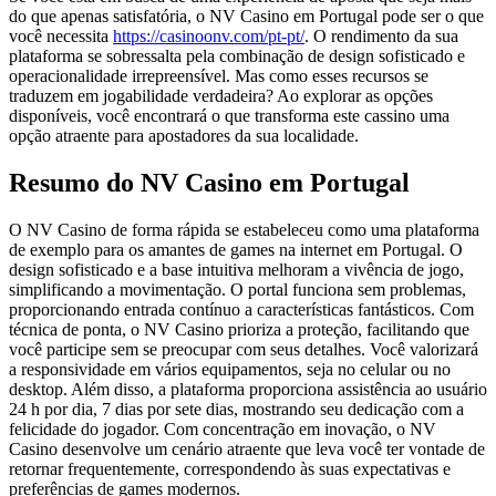
do que apenas satisfatória, o NV Casino em Portugal pode ser o que
você necessita
https://casinoonv.com/pt-pt/
. O rendimento da sua
plataforma se sobressalta pela combinação de design sofisticado e
operacionalidade irrepreensível. Mas como esses recursos se
traduzem em jogabilidade verdadeira? Ao explorar as opções
disponíveis, você encontrará o que transforma este cassino uma
opção atraente para apostadores da sua localidade.
Resumo do NV Casino em Portugal
O NV Casino de forma rápida se estabeleceu como uma plataforma
de exemplo para os amantes de games na internet em Portugal. O
design sofisticado e a base intuitiva melhoram a vivência de jogo,
simplificando a movimentação. O portal funciona sem problemas,
proporcionando entrada contínuo a características fantásticos. Com
técnica de ponta, o NV Casino prioriza a proteção, facilitando que
você participe sem se preocupar com seus detalhes. Você valorizará
a responsividade em vários equipamentos, seja no celular ou no
desktop. Além disso, a plataforma proporciona assistência ao usuário
24 h por dia, 7 dias por sete dias, mostrando seu dedicação com a
felicidade do jogador. Com concentração em inovação, o NV
Casino desenvolve um cenário atraente que leva você ter vontade de
retornar frequentemente, correspondendo às suas expectativas e
preferências de games modernos.