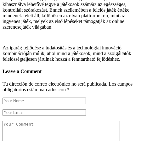
kihasználva lehetővé tegye a játékosok számára az egészséges,
kontrollált szórakozást. Ennek szellemében a felelős játék értéke
mindenek felett áll, különösen az olyan platformokon, mint az
ingyenes játék, melyek az első lépéseket támogatják az online
szerencsejáték világában.
Az iparág fejlődése a tudatosítás és a technológiai innováció
kombinációján múlik, ahol mind a játékosok, mind a szolgáltatók
felelősségteljesen járulnak hozzá a fenntartható fejlődéshez.
Leave a Comment
Tu dirección de correo electrónico no será publicada.
Los campos
obligatorios están marcados con
*