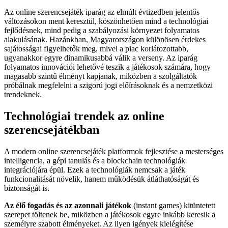
Az online szerencsejáték iparág az elmúlt évtizedben jelentős
változásokon ment keresztül, köszönhetően mind a technológiai
fejlődésnek, mind pedig a szabályozási környezet folyamatos
alakulásának. Hazánkban, Magyarországon különösen érdekes
sajátosságai figyelhetők meg, mivel a piac korlátozottabb,
ugyanakkor egyre dinamikusabbá válik a verseny. Az iparág
folyamatos innovációi lehetővé teszik a játékosok számára, hogy
magasabb szintű élményt kapjanak, miközben a szolgáltatók
próbálnak megfelelni a szigorú jogi előírásoknak és a nemzetközi
trendeknek.
Technológiai trendek az online
szerencsejátékban
A modern online szerencsejáték platformok fejlesztése a mesterséges
intelligencia, a gépi tanulás és a blockchain technológiák
integrációjára épül. Ezek a technológiák nemcsak a játék
funkcionalitását növelik, hanem működésük átláthatóságát és
biztonságát is.
Az élő fogadás és az azonnali játékok
(instant games) kitüntetett
szerepet töltenek be, miközben a játékosok egyre inkább keresik a
személyre szabott élményeket. Az ilyen igények kielégítése