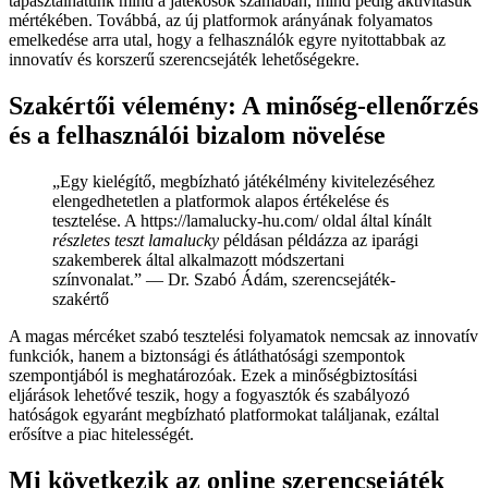
tapasztalhatunk mind a játékosok számában, mind pedig aktivitásuk
mértékében. Továbbá, az új platformok arányának folyamatos
emelkedése arra utal, hogy a felhasználók egyre nyitottabbak az
innovatív és korszerű szerencsejáték lehetőségekre.
Szakértői vélemény: A minőség-ellenőrzés
és a felhasználói bizalom növelése
„Egy kielégítő, megbízható játékélmény kivitelezéséhez
elengedhetetlen a platformok alapos értékelése és
tesztelése. A https://lamalucky-hu.com/ oldal által kínált
részletes teszt lamalucky
példásan példázza az iparági
szakemberek által alkalmazott módszertani
színvonalat.” — Dr. Szabó Ádám, szerencsejáték-
szakértő
A magas mércéket szabó tesztelési folyamatok nemcsak az innovatív
funkciók, hanem a biztonsági és átláthatósági szempontok
szempontjából is meghatározóak. Ezek a minőségbiztosítási
eljárások lehetővé teszik, hogy a fogyasztók és szabályozó
hatóságok egyaránt megbízható platformokat találjanak, ezáltal
erősítve a piac hitelességét.
Mi következik az online szerencsejáték