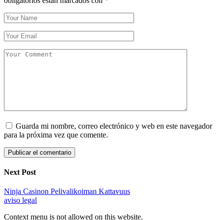
obligatorios están marcados con
*
Guarda mi nombre, correo electrónico y web en este navegador
para la próxima vez que comente.
Next Post
Ninja Casinon Pelivalikoiman Kattavuus
aviso legal
Context menu is not allowed on this website.