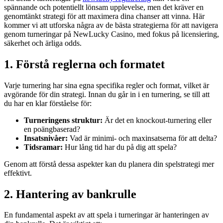
spännande och potentiellt lönsam upplevelse, men det kräver en
genomtänkt strategi för att maximera dina chanser att vinna. Här
kommer vi att utforska några av de bästa strategierna för att navigera
genom turneringar på NewLucky Casino, med fokus på licensiering,
säkerhet och ärliga odds.
1. Förstå reglerna och formatet
Varje turnering har sina egna specifika regler och format, vilket är
avgörande för din strategi. Innan du går in i en turnering, se till att
du har en klar förståelse för:
Turneringens struktur:
Är det en knockout-turnering eller
en poängbaserad?
Insatsnivåer:
Vad är minimi- och maxinsatserna för att delta?
Tidsramar:
Hur lång tid har du på dig att spela?
Genom att förstå dessa aspekter kan du planera din spelstrategi mer
effektivt.
2. Hantering av bankrulle
En fundamental aspekt av att spela i turneringar är hanteringen av