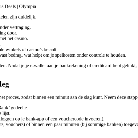
len zijn duidelijk.
nder vertraging.
ing door.
met het casino.
.
le winkels of casino’s betaalt.
vast bedrag, wat helpt om je spelkosten onder controle te houden.
ten. Nadat je je e-wallet aan je bankrekening of creditcard hebt gelinkt
leg
het proces, zodat binnen een minuut aan de slag kunt. Neem deze stappe
Bank’ gedeelte.
lijst.
inloggen op je bank-app of een vouchercode invoeren).
lets, vouchers) of binnen een paar minuten (bij sommige banken) toegev