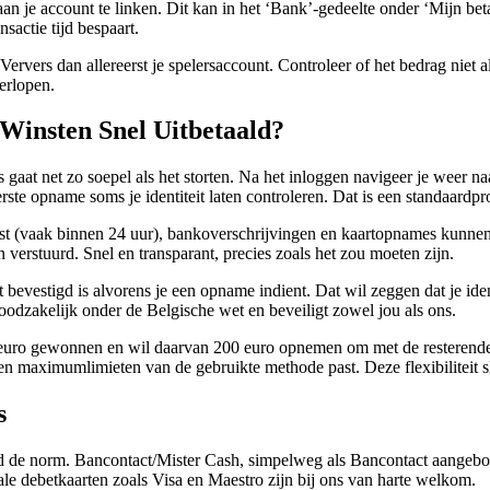
n je account te linken. Dit kan in het ‘Bank’-gedeelte onder ‘Mijn beta
sactie tijd bespaart.
ervers dan allereerst je spelersaccount. Controleer of het bedrag niet a
verlopen.
 Winsten Snel Uitbetaald?
gaat net zo soepel als het storten. Na het inloggen navigeer je weer naa
erste opname soms je identiteit laten controleren. Dat is een standaardp
gst (vaak binnen 24 uur), bankoverschrijvingen en kaartopnames kunnen
verstuurd. Snel en transparant, precies zoals het zou moeten zijn.
bevestigd is alvorens je een opname indient. Dat wil zeggen dat je iden
odzakelijk onder de Belgische wet en beveiligt zowel jou als ons.
euro gewonnen en wil daarvan 200 euro opnemen om met de resterende 30
 maximumlimieten van de gebruikte methode past. Deze flexibiliteit slui
s
 de norm. Bancontact/Mister Cash, simpelweg als Bancontact aangeboden
ale debetkaarten zoals Visa en Maestro zijn bij ons van harte welkom.