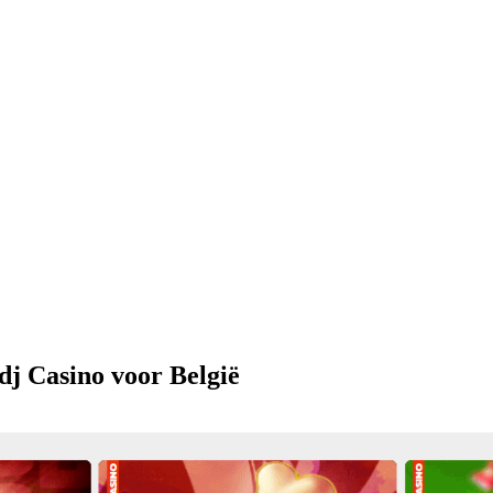
dj Casino voor België