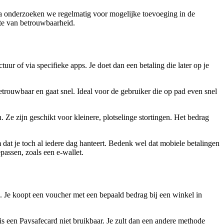
ta onderzoeken we regelmatig voor mogelijke toevoeging in de
ste van betrouwbaarheid.
uur of via specifieke apps. Je doet dan een betaling die later op je
trouwbaar en gaat snel. Ideal voor de gebruiker die op pad even snel
. Ze zijn geschikt voor kleinere, plotselinge stortingen. Het bedrag
dat je toch al iedere dag hanteert. Bedenk wel dat mobiele betalingen
passen, zoals een e-wallet.
ze. Je koopt een voucher met een bepaald bedrag bij een winkel in
s een Paysafecard niet bruikbaar. Je zult dan een andere methode