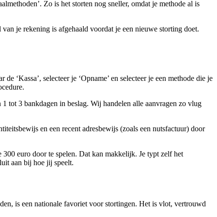
almethoden’. Zo is het storten nog sneller, omdat je methode al is
l van je rekening is afgehaald voordat je een nieuwe storting doet.
r de ‘Kassa’, selecteer je ‘Opname’ en selecteer je een methode die je
rocedure.
 1 tot 3 bankdagen in beslag. Wij handelen alle aanvragen zo vlug
titeitsbewijs en een recent adresbewijs (zoals een nutsfactuur) door
0 euro door te spelen. Dat kan makkelijk. Je typt zelf het
t aan bij hoe jij speelt.
, is een nationale favoriet voor stortingen. Het is vlot, vertrouwd