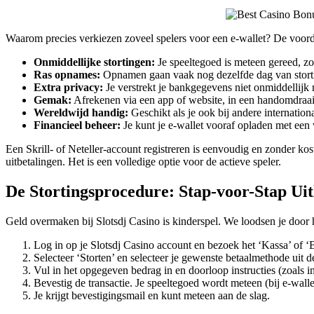
Waarom precies verkiezen zoveel spelers voor een e-wallet? De voorde
Onmiddellijke stortingen:
Je speeltegoed is meteen gereed, zo
Ras opnames:
Opnamen gaan vaak nog dezelfde dag van stort
Extra privacy:
Je verstrekt je bankgegevens niet onmiddellijk 
Gemak:
Afrekenen via een app of website, in een handomdraai
Wereldwijd handig:
Geschikt als je ook bij andere internationa
Financieel beheer:
Je kunt je e-wallet vooraf opladen met een 
Een Skrill- of Neteller-account registreren is eenvoudig en zonder kos
uitbetalingen. Het is een volledige optie voor de actieve speler.
De Stortingsprocedure: Stap-voor-Stap Uit
Geld overmaken bij Slotsdj Casino is kinderspel. We loodsen je door 
Log in op je Slotsdj Casino account en bezoek het ‘Kassa’ of ‘
Selecteer ‘Storten’ en selecteer je gewenste betaalmethode uit de 
Vul in het opgegeven bedrag in en doorloop instructies (zoals 
Bevestig de transactie. Je speeltegoed wordt meteen (bij e-wal
Je krijgt bevestigingsmail en kunt meteen aan de slag.