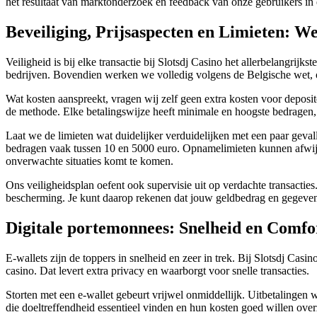
het resultaat van marktonderzoek en feedback van onze gebruikers in
Beveiliging, Prijsaspecten en Limieten: W
Veiligheid is bij elke transactie bij Slotsdj Casino het allerbelangr
bedrijven. Bovendien werken we volledig volgens de Belgische wet,
Wat kosten aanspreekt, vragen wij zelf geen extra kosten voor deposito
de methode. Elke betalingswijze heeft minimale en hoogste bedragen, t
Laat we de limieten wat duidelijker verduidelijken met een paar geval
bedragen vaak tussen 10 en 5000 euro. Opnamelimieten kunnen afwijke
onverwachte situaties komt te komen.
Ons veiligheidsplan oefent ook supervisie uit op verdachte transactie
bescherming. Je kunt daarop rekenen dat jouw geldbedrag en gegevens 
Digitale portemonnees: Snelheid en Comf
E-wallets zijn de toppers in snelheid en zeer in trek. Bij Slotsdj Casi
casino. Dat levert extra privacy en waarborgt voor snelle transacties.
Storten met een e-wallet gebeurt vrijwel onmiddellijk. Uitbetalingen
die doeltreffendheid essentieel vinden en hun kosten goed willen over