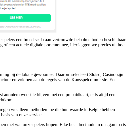
e spelers een breed scala aan vertrouwde betaalmethoden beschikbaar.
g of een actuele digitale portemonnee, hier leggen we precies uit hoe
ming bij de lokale gewoontes. Daarom selecteert Slotsdj Casino zijn
tructuur en voldoen aan de regels van de Kansspelcommissie. Een
st anoniem wenst te blijven met een prepaidkaart, er is altijd een
echtkomt.
 voegen we alleen methoden toe die hun waarde in België hebben
 basis van onze service.
ppen met wat onze spelers hopen. Elke betaalmethode in ons gamma is