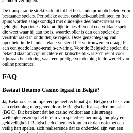
achteraf vermijden.
De transparantie strekt zich uit tot het bestaande promotiebeleid voor
bestaande spelers. Periodieke acties, cashback-aanbiedingen en free
spins worden aangekondigd met duidelijke deelnamecriteria en
geldigheidsperiodes. Betamo lijkt te beseffen dat een voldane speler
die weet waar hij aan toe is, waardevoller is dan een speler die
verstrikt raakt in onduidelijke regels. Deze gedachtegang van
openheid in de handelsrelatie versterkt het vertrouwen en draagt bij
aan een goede lange-termijn-ervaring. Voor de Belgische speler, die
bekend staat om zijn nuchtere en kritische blik, is zo’n recht-voor-
zijn-raap benadering vaak een prettige verademing in de wereld van
online promoties.
FAQ
Bestaat Betamo Casino legaal in België?
Ja, Betamo Casino opereert geheel rechtmatig in België op basis van
een erkenning uitgegeven door de Belgische Kansspelcommissie
(BGC). Dit betekent dat het casino voldoet aan alle strenge
wettelijke eisen op het terrein van spelerbescherming, fair play en
geldveiligheid. Belgische deelnemers kunnen er dan ook met een
veilig hart spelen, zich realiserende dat ze onderdeel zijn van een