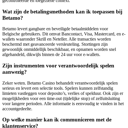
gecontroleerde en toegeziene context.
Wat zijn de betalingsmethoden kan ik toepassen bij
Betamo?
Betamo levert gangbare en beveiligde betaalmiddelen voor
Belgische gebruikers. Dit omvat Bancontact, Visa, Mastercard, en e-
wallets waaronder Skrill en Neteller. Alle transacties worden
beschermd met geavanceerde versleuteling. Stortingen zijn
gewoonlijk onmiddellijk beschikbaar, en opnamen worden snel
afgehandeld, dikwijls binnen de 24 uur voor e-wallets.
Zijn instrumenten voor verantwoordelijk spelen
aanwezig?
Zeker weten. Betamo Casino behandelt verantwoordelijk spelen
serieus en levert een selectie tools. Spelers kunnen zelfstandig
limieten vastleggen voor deposito’s, verlies of spelduur. Ook zijn er
mogelijkheden voor een time-out (tijdelijke stop) of zelfuitsluiting
voor langere perioden. Alle informatie is eenvoudig te vinden in het
accountgedeelte.
Op welke manier kan ik communiceren met de
klantenservice?