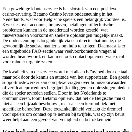
Een geweldige klantenservice is het slotstuk van een positieve
casino-ervaring. Betamo Casino levert ondersteuning in het
Nederlands, wat voor Belgische spelers een belangrijk voordeel is.
Kwesties over accounts, bonussen, betalingen of technische
problemen kunnen in de moedertaal worden gesteld, wat
misverstanden voorkomt en snellere oplossingen mogelijk maakt.
De ondersteuning is toegankelijk via een directe chatfunctie, die
gewoonlijk de snelste manier is om hulp te krijgen. Daarnaast is er
een uitgebreide FAQ-sectie waar veelvoorkomende vragen al
worden beantwoord, en kan men ook contact opnemen via e-mail
voor minder urgente zaken.
De kwaliteit van de service wordt niet alleen beïnvloed door de taal,
maar ook door de kennis en attitude van het supportteam. Een goede
supportmedewerker kan complexe vragen over bonusvoorwaarden
of verificatieprocedures begrijpelijk uitleggen en oplossingen bieden
die de speler tevreden stellen. Door in het Nederlands te
communiceren, toont Betamo opnieuw dat het de Belgische markt
niet als een bijzaak beschouwt, maar als een kernpubliek met
specifieke behoeften. Deze toegankelijkheid verlaagt de drempel
voor spelers om contact op te nemen bij twijfels, wat op zijn beurt
weer helpt aan een gevoel van veiligheid en betrokkenheid.
Een bekend online casino speciaal voor de