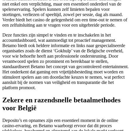
niet enkel een verplichting, maar een essentieel onderdeel van de
spelerservaring. Spelers kunnen zelf limieten bepalen voor
stortingen, verliezen of speeltijd, zowel per sessie, dag als maand.
Verder biedt het casino de gelegenheid om een time-out te nemen of
een zelfuitsluiting aan te vragen voor een uitgebreide periode.
Deze functies zijn simpel te vinden en te inschakelen in het
accountdashboard, wat aanmoedigt tot proactief management.
Betamo biedt ook heldere informatie en links naar gespecialiseerde
organisaties zoals de dienst ‘Gokhulp’ van de Belgische overheid,
voor wie behoefte heeft aan professionele ondersteuning. Door
verantwoord spelen zo prominent en bereikbaar te stellen,
standaardiseert Betamo het concept van gecontroleerd entertainment.
Het onderkent dat gaming een vrijetijdsbesteding moet worden en
stimuleert spelers aan om doordachte keuzes te nemen, wat perfect
aansluit bij de normen van veiligheid en transparantie die het
platform promoot.
Zekere en razendsnelle betaalmethodes
voor België
Deposito’s en opnames zijn een essentieel moment in de online
casino-ervaring, en Betamo waarborgt ervoor dat dit proces
vlekkeloos, beschermd en afgestemd aan de lokale markt verloopt.