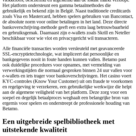
Het platform ondersteunt een gamma betaalmethodes die
gebruikelijk en bekend zijn in België. Naast traditionele creditcards
zoals Visa en Mastercard, hebben spelers gebruiken van Bancontact,
de absolute norm voor online betalingen in het land. Deze directe
bankoverschrijving-methode geeft een extra laag betrouwbaarheid
en gebruiksgemak. Daarnaast zijn e-wallets zoals Skrill en Neteller
beschikbaar voor wie vlot en privacygericht wil transacteren.
Alle financiële transacties worden versleuteld met geavanceerde
SSL-encryptietechnologie, wat impliceert dat persoonlijke en
bankgegevens nooit in foute handen kunnen vallen. Betamo past
ook duidelijke procedures voor opnames, met vermelding van
verwerkingstijden die normaal gesproken binnen 24 uur vallen voor
e-wallets en iets trager voor bankoverschrijvingen. Het casino voert
KYC-controles (Know Your Customer) uit om fraude te voorkomen
en regelgeving te verzekeren, een gebruikelijke werkwijze die helpt
aan de algemene veiligheid van het platform. Deze zorg voor een
soepel en degelijk betaalproces weghaalt een belangrijke bron van
ergernis voor spelers en onderstreept de professionele houding van
Betamo.
Een uitgebreide spelbibliotheek met
uitstekende kwaliteit