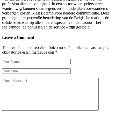
professionaliteit en veiligheid. In een sector waar spelers terecht
wantrouwig kunnen staan tegenover onduidelijke voorwaarden of
verborgen kosten, kiest Betamo voor heldere communicatie. Deze
grondige en respectvolle benadering van de Belgische markt is de
solide basis waarop alle andere aspecten van het casino – het
spelaanbod, de bonussen en de service – zijn gestoeld.
Leave a Comment
Tu dirección de correo electrónico no será publicada.
Los campos
obligatorios están marcados con
*