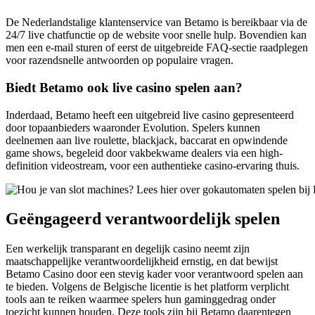
De Nederlandstalige klantenservice van Betamo is bereikbaar via de
24/7 live chatfunctie op de website voor snelle hulp. Bovendien kan
men een e-mail sturen of eerst de uitgebreide FAQ-sectie raadplegen
voor razendsnelle antwoorden op populaire vragen.
Biedt Betamo ook live casino spelen aan?
Inderdaad, Betamo heeft een uitgebreid live casino gepresenteerd
door topaanbieders waaronder Evolution. Spelers kunnen
deelnemen aan live roulette, blackjack, baccarat en opwindende
game shows, begeleid door vakbekwame dealers via een high-
definition videostream, voor een authentieke casino-ervaring thuis.
Geëngageerd verantwoordelijk spelen
Een werkelijk transparant en degelijk casino neemt zijn
maatschappelijke verantwoordelijkheid ernstig, en dat bewijst
Betamo Casino door een stevig kader voor verantwoord spelen aan
te bieden. Volgens de Belgische licentie is het platform verplicht
tools aan te reiken waarmee spelers hun gaminggedrag onder
toezicht kunnen houden. Deze tools zijn bij Betamo daarentegen