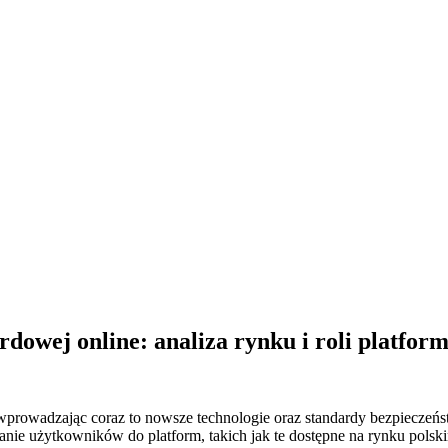
dowej online: analiza rynku i roli platfor
wprowadzając coraz to nowsze technologie oraz standardy bezpieczeńs
ie użytkowników do platform, takich jak te dostępne na rynku polski