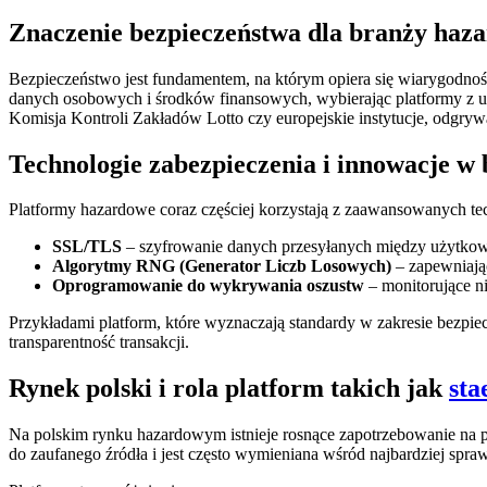
Znaczenie bezpieczeństwa dla branży haza
Bezpieczeństwo jest fundamentem, na którym opiera się wiarygodn
danych osobowych i środków finansowych, wybierając platformy z ugr
Komisja Kontroli Zakładów Lotto czy europejskie instytucje, odgry
Technologie zabezpieczenia i innowacje w
Platformy hazardowe coraz częściej korzystają z zaawansowanych tech
SSL/TLS
– szyfrowanie danych przesyłanych między użytkow
Algorytmy RNG (Generator Liczb Losowych)
– zapewniają
Oprogramowanie do wykrywania oszustw
– monitorujące n
Przykładami platform, które wyznaczają standardy w zakresie bezpiec
transparentność transakcji.
Rynek polski i rola platform takich jak
st
Na polskim rynku hazardowym istnieje rosnące zapotrzebowanie na pl
do zaufanego źródła i jest często wymieniana wśród najbardziej spra