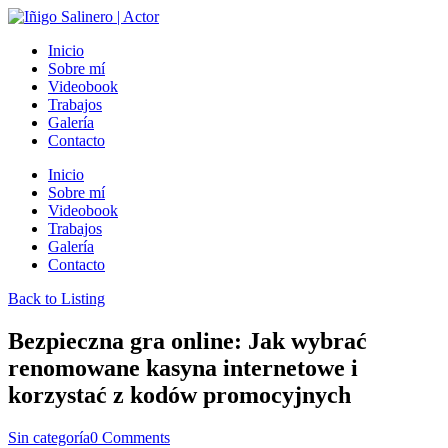
Inicio
Sobre mí
Videobook
Trabajos
Galería
Contacto
Inicio
Sobre mí
Videobook
Trabajos
Galería
Contacto
Back to Listing
Bezpieczna gra online: Jak wybrać
renomowane kasyna internetowe i
korzystać z kodów promocyjnych
Sin categoría
0 Comments