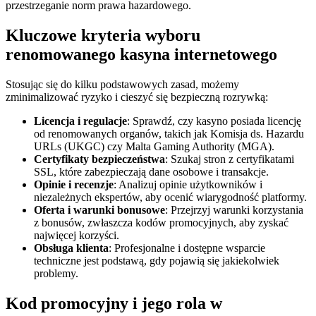
przestrzeganie norm prawa hazardowego.
Kluczowe kryteria wyboru
renomowanego kasyna internetowego
Stosując się do kilku podstawowych zasad, możemy
zminimalizować ryzyko i cieszyć się bezpieczną rozrywką:
Licencja i regulacje
: Sprawdź, czy kasyno posiada licencję
od renomowanych organów, takich jak Komisja ds. Hazardu
URLs (UKGC) czy Malta Gaming Authority (MGA).
Certyfikaty bezpieczeństwa
: Szukaj stron z certyfikatami
SSL, które zabezpieczają dane osobowe i transakcje.
Opinie i recenzje
: Analizuj opinie użytkowników i
niezależnych ekspertów, aby ocenić wiarygodność platformy.
Oferta i warunki bonusowe
: Przejrzyj warunki korzystania
z bonusów, zwłaszcza kodów promocyjnych, aby zyskać
najwięcej korzyści.
Obsługa klienta
: Profesjonalne i dostępne wsparcie
techniczne jest podstawą, gdy pojawią się jakiekolwiek
problemy.
Kod promocyjny i jego rola w