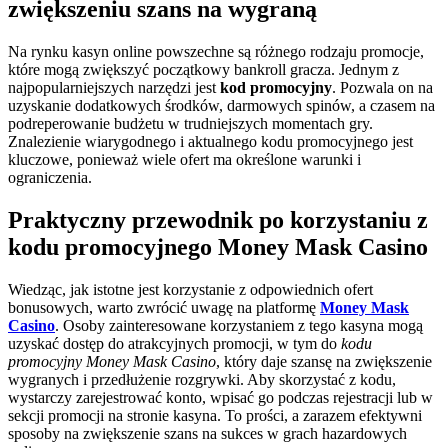
zwiększeniu szans na wygraną
Na rynku kasyn online powszechne są różnego rodzaju promocje,
które mogą zwiększyć początkowy bankroll gracza. Jednym z
najpopularniejszych narzędzi jest
kod promocyjny
. Pozwala on na
uzyskanie dodatkowych środków, darmowych spinów, a czasem na
podreperowanie budżetu w trudniejszych momentach gry.
Znalezienie wiarygodnego i aktualnego kodu promocyjnego jest
kluczowe, ponieważ wiele ofert ma określone warunki i
ograniczenia.
Praktyczny przewodnik po korzystaniu z
kodu promocyjnego Money Mask Casino
Wiedząc, jak istotne jest korzystanie z odpowiednich ofert
bonusowych, warto zwrócić uwagę na platformę
Money Mask
Casino
. Osoby zainteresowane korzystaniem z tego kasyna mogą
uzyskać dostęp do atrakcyjnych promocji, w tym do
kodu
promocyjny Money Mask Casino
, który daje szansę na zwiększenie
wygranych i przedłużenie rozgrywki. Aby skorzystać z kodu,
wystarczy zarejestrować konto, wpisać go podczas rejestracji lub w
sekcji promocji na stronie kasyna. To prości, a zarazem efektywni
sposoby na zwiększenie szans na sukces w grach hazardowych