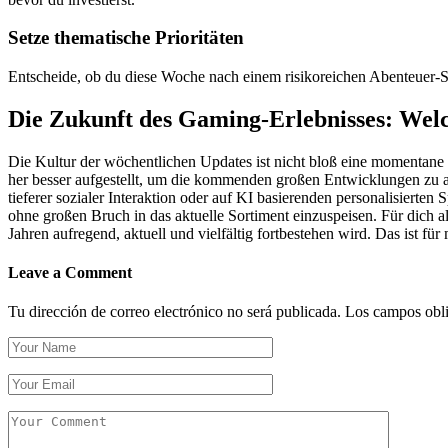
Setze thematische Prioritäten
Entscheide, ob du diese Woche nach einem risikoreichen Abenteuer-Slo
Die Zukunft des Gaming-Erlebnisses: Welc
Die Kultur der wöchentlichen Updates ist nicht bloß eine momentane 
her besser aufgestellt, um die kommenden großen Entwicklungen zu a
tieferer sozialer Interaktion oder auf KI basierenden personalisierte
ohne großen Bruch in das aktuelle Sortiment einzuspeisen. Für dich al
Jahren aufregend, aktuell und vielfältig fortbestehen wird. Das ist f
Leave a Comment
Tu dirección de correo electrónico no será publicada.
Los campos obli