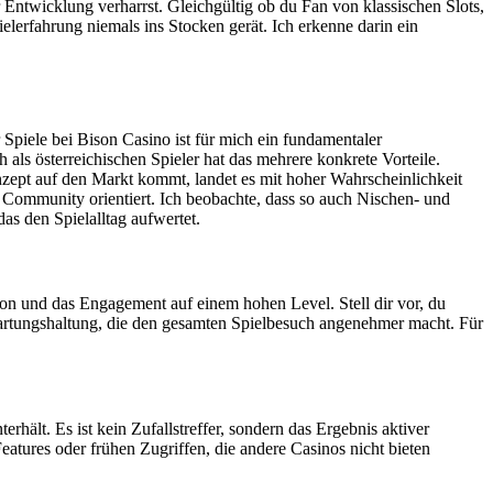
 Entwicklung verharrst. Gleichgültig ob du Fan von klassischen Slots,
elerfahrung niemals ins Stocken gerät. Ich erkenne darin ein
Spiele bei Bison Casino ist für mich ein fundamentaler
 als österreichischen Spieler hat das mehrere konkrete Vorteile.
onzept auf den Markt kommt, landet es mit hoher Wahrscheinlichkeit
r Community orientiert. Ich beobachte, dass so auch Nischen- und
as den Spielalltag aufwertet.
ion und das Engagement auf einem hohen Level. Stell dir vor, du
rwartungshaltung, die den gesamten Spielbesuch angenehmer macht. Für
hält. Es ist kein Zufallstreffer, sondern das Ergebnis aktiver
tures oder frühen Zugriffen, die andere Casinos nicht bieten