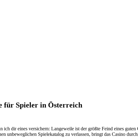
 für Spieler in Österreich
ann ich dir eines versichern: Langeweile ist der größte Feind eines gu
 einen unbeweglichen Spielekatalog zu verlassen, bringt das Casino durch