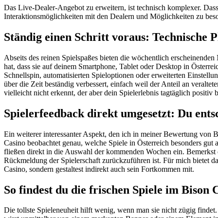
Das Live-Dealer-Angebot zu erweitern, ist technisch komplexer. Das
Interaktionsmöglichkeiten mit den Dealern und Möglichkeiten zu beson
Ständig einen Schritt voraus: Technische P
Abseits des reinen Spielspaßes bieten die wöchentlich erscheinende
hat, dass sie auf deinem Smartphone, Tablet oder Desktop in Österre
Schnellspin, automatisierten Spieloptionen oder erweiterten Einstellun
über die Zeit beständig verbessert, einfach weil der Anteil an veralt
vielleicht nicht erkennt, der aber dein Spielerlebnis tagtäglich positiv b
Spielerfeedback direkt umgesetzt: Du ents
Ein weiterer interessanter Aspekt, den ich in meiner Bewertung von B
Casino beobachtet genau, welche Spiele in Österreich besonders gu
fließen direkt in die Auswahl der kommenden Wochen ein. Bemerkst d
Rückmeldung der Spielerschaft zurückzuführen ist. Für mich bietet d
Casino, sondern gestaltest indirekt auch sein Fortkommen mit.
So findest du die frischen Spiele im Bison 
Die tollste Spieleneuheit hilft wenig, wenn man sie nicht zügig finde