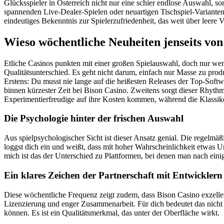
Glücksspieler in Österreich nicht nur eine schier endlose Auswahl, s
spannenden Live-Dealer-Spielen oder neuartigen Tischspiel-Varianten 
eindeutiges Bekenntnis zur Spielerzufriedenheit, das weit über leere 
Wieso wöchentliche Neuheiten jenseits von
Etliche Casinos punkten mit einer großen Spielauswahl, doch nur weni
Qualitätsunterschied. Es geht nicht darum, einfach nur Masse zu produ
Erstens: Du musst nie lange auf die heißesten Releases der Top-Softw
binnen kürzester Zeit bei Bison Casino. Zweitens sorgt dieser Rhythm
Experimentierfreudige auf ihre Kosten kommen, während die Klassiker 
Die Psychologie hinter der frischen Auswahl
Aus spielpsychologischer Sicht ist dieser Ansatz genial. Die regelm
loggst dich ein und weißt, dass mit hoher Wahrscheinlichkeit etwas 
mich ist das der Unterschied zu Plattformen, bei denen man nach einig
Ein klares Zeichen der Partnerschaft mit Entwicklern
Diese wöchentliche Frequenz zeigt zudem, dass Bison Casino exzellent
Lizenzierung und enger Zusammenarbeit. Für dich bedeutet das nicht 
können. Es ist ein Qualitätsmerkmal, das unter der Oberfläche wirkt.