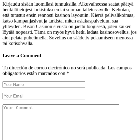
Kirjaudu sisään luomillasi tunnuksilla. Alkuvaiheessa saatat päätyä
henkilötietojesi tarkistukseen tai suoraan talletussivulle. Kehotan,
että tutustut ensin rennosti kasinon layoutiin. Kierrä pelivalikoimaa,
katso kampanjasivut ja tarkista, miten asiakaspalveluun saa
yhteyden. Bison Casinon sivusto on jaettu loogisesti, joten kaiken
löytää nopeasti. Tämä on myös hyvä hetki ladata kasinosovellus, jos
aiot pelata puhelimella. Sovellus on säädetty pelaamiseen menossa
tai kotisohvalla.
Leave a Comment
Tu dirección de correo electrónico no será publicada.
Los campos
obligatorios están marcados con
*