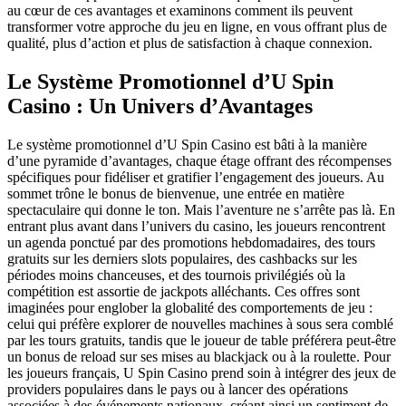
au cœur de ces avantages et examinons comment ils peuvent
transformer votre approche du jeu en ligne, en vous offrant plus de
qualité, plus d’action et plus de satisfaction à chaque connexion.
Le Système Promotionnel d’U Spin
Casino : Un Univers d’Avantages
Le système promotionnel d’U Spin Casino est bâti à la manière
d’une pyramide d’avantages, chaque étage offrant des récompenses
spécifiques pour fidéliser et gratifier l’engagement des joueurs. Au
sommet trône le bonus de bienvenue, une entrée en matière
spectaculaire qui donne le ton. Mais l’aventure ne s’arrête pas là. En
entrant plus avant dans l’univers du casino, les joueurs rencontrent
un agenda ponctué par des promotions hebdomadaires, des tours
gratuits sur les derniers slots populaires, des cashbacks sur les
périodes moins chanceuses, et des tournois privilégiés où la
compétition est assortie de jackpots alléchants. Ces offres sont
imaginées pour englober la globalité des comportements de jeu :
celui qui préfère explorer de nouvelles machines à sous sera comblé
par les tours gratuits, tandis que le joueur de table préférera peut-être
un bonus de reload sur ses mises au blackjack ou à la roulette. Pour
les joueurs français, U Spin Casino prend soin à intégrer des jeux de
providers populaires dans le pays ou à lancer des opérations
associées à des événements nationaux, créant ainsi un sentiment de