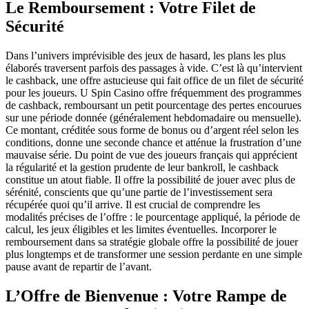
Le Remboursement : Votre Filet de
Sécurité
Dans l’univers imprévisible des jeux de hasard, les plans les plus
élaborés traversent parfois des passages à vide. C’est là qu’intervient
le cashback, une offre astucieuse qui fait office de un filet de sécurité
pour les joueurs. U Spin Casino offre fréquemment des programmes
de cashback, remboursant un petit pourcentage des pertes encourues
sur une période donnée (généralement hebdomadaire ou mensuelle).
Ce montant, créditée sous forme de bonus ou d’argent réel selon les
conditions, donne une seconde chance et atténue la frustration d’une
mauvaise série. Du point de vue des joueurs français qui apprécient
la régularité et la gestion prudente de leur bankroll, le cashback
constitue un atout fiable. Il offre la possibilité de jouer avec plus de
sérénité, conscients que qu’une partie de l’investissement sera
récupérée quoi qu’il arrive. Il est crucial de comprendre les
modalités précises de l’offre : le pourcentage appliqué, la période de
calcul, les jeux éligibles et les limites éventuelles. Incorporer le
remboursement dans sa stratégie globale offre la possibilité de jouer
plus longtemps et de transformer une session perdante en une simple
pause avant de repartir de l’avant.
L’Offre de Bienvenue : Votre Rampe de