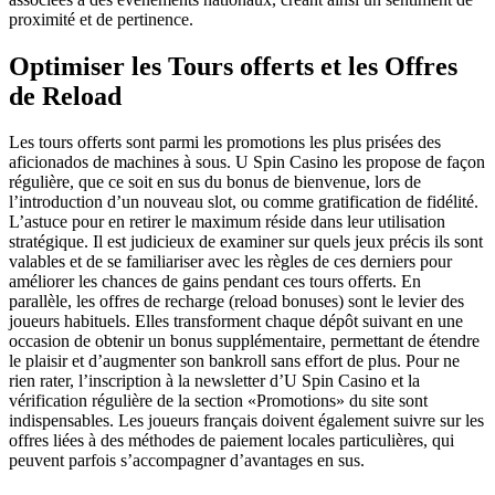
proximité et de pertinence.
Optimiser les Tours offerts et les Offres
de Reload
Les tours offerts sont parmi les promotions les plus prisées des
aficionados de machines à sous. U Spin Casino les propose de façon
régulière, que ce soit en sus du bonus de bienvenue, lors de
l’introduction d’un nouveau slot, ou comme gratification de fidélité.
L’astuce pour en retirer le maximum réside dans leur utilisation
stratégique. Il est judicieux de examiner sur quels jeux précis ils sont
valables et de se familiariser avec les règles de ces derniers pour
améliorer les chances de gains pendant ces tours offerts. En
parallèle, les offres de recharge (reload bonuses) sont le levier des
joueurs habituels. Elles transforment chaque dépôt suivant en une
occasion de obtenir un bonus supplémentaire, permettant de étendre
le plaisir et d’augmenter son bankroll sans effort de plus. Pour ne
rien rater, l’inscription à la newsletter d’U Spin Casino et la
vérification régulière de la section «Promotions» du site sont
indispensables. Les joueurs français doivent également suivre sur les
offres liées à des méthodes de paiement locales particulières, qui
peuvent parfois s’accompagner d’avantages en sus.