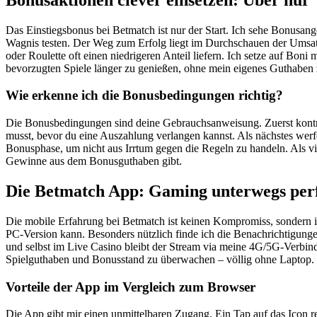
Das Einstiegsbonus bei Betmatch ist nur der Start. Ich sehe Bonusang
Wagnis testen. Der Weg zum Erfolg liegt im Durchschauen der Umsatzb
oder Roulette oft einen niedrigeren Anteil liefern. Ich setze auf Bo
bevorzugten Spiele länger zu genießen, ohne mein eigenes Guthaben
Wie erkenne ich die Bonusbedingungen richtig?
Die Bonusbedingungen sind deine Gebrauchsanweisung. Zuerst kontr
musst, bevor du eine Auszahlung verlangen kannst. Als nächstes werfe
Bonusphase, um nicht aus Irrtum gegen die Regeln zu handeln. Als viert
Gewinne aus dem Bonusguthaben gibt.
Die Betmatch App: Gaming unterwegs perf
Die mobile Erfahrung bei Betmatch ist keinen Kompromiss, sondern ist e
PC-Version kann. Besonders nützlich finde ich die Benachrichtigungen
und selbst im Live Casino bleibt der Stream via meine 4G/5G-Verbin
Spielguthaben und Bonusstand zu überwachen – völlig ohne Laptop.
Vorteile der App im Vergleich zum Browser
Die App gibt mir einen unmittelbaren Zugang. Ein Tap auf das Icon rei