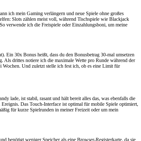
t kann ich mein Gaming verlängern und neue Spiele ohne großes
fen: Slots zählen meist voll, während Tischspiele wie Blackjack
. So verwende ich die Freispiele oder Einzahlungsboni, um meine
). Ein 30x Bonus heißt, dass du den Bonusbetrag 30-mal umsetzen
g. Als drittes notiere ich die maximale Wette pro Runde während der
Wochen. Und zuletzt stelle ich fest ich, ob es eine Limit für
lade, ist stabil, rasant und hält bereit alles das, was ebenfalls die
reignis. Das Touch-Interface ist optimal für mobile Spiele optimiert,
äßig für kurze Spielrunden in meiner Freizeit oder um mein
 und benötigt weniger Speicher als eine Browser-Registerkarte, da sie