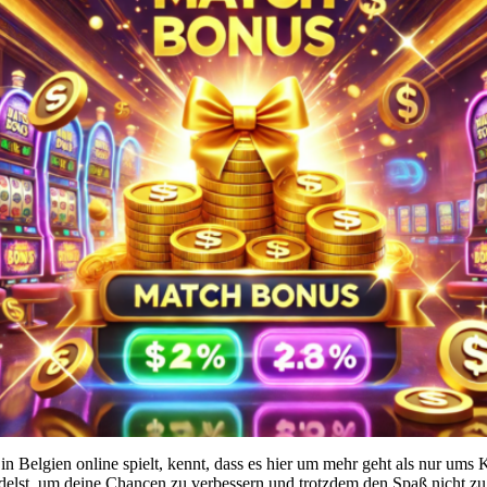
r in Belgien online spielt, kennt, dass es hier um mehr geht als nur 
delst, um deine Chancen zu verbessern und trotzdem den Spaß nicht zu