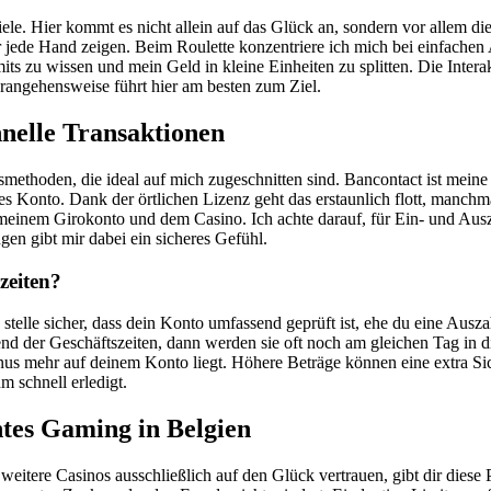
le. Hier kommt es nicht allein auf das Glück an, sondern vor allem die 
ür jede Hand zeigen. Beim Roulette konzentriere ich mich bei einfach
mits zu wissen und mein Geld in kleine Einheiten zu splitten. Die Intera
rangehensweise führt hier am besten zum Ziel.
hnelle Transaktionen
smethoden, die ideal auf mich zugeschnitten sind. Bancontact ist mei
Konto. Dank der örtlichen Lizenz geht das erstaunlich flott, manchmal
n meinem Girokonto und dem Casino. Ich achte darauf, für Ein- und Au
en gibt mir dabei ein sicheres Gefühl.
zeiten?
stelle sicher, dass dein Konto umfassend geprüft ist, ehe du eine Aus
der Geschäftszeiten, dann werden sie oft noch am gleichen Tag in die 
mehr auf deinem Konto liegt. Höhere Beträge können eine extra Sicher
 schnell erledigt.
ntes Gaming in Belgien
 weitere Casinos ausschließlich auf den Glück vertrauen, gibt dir dies