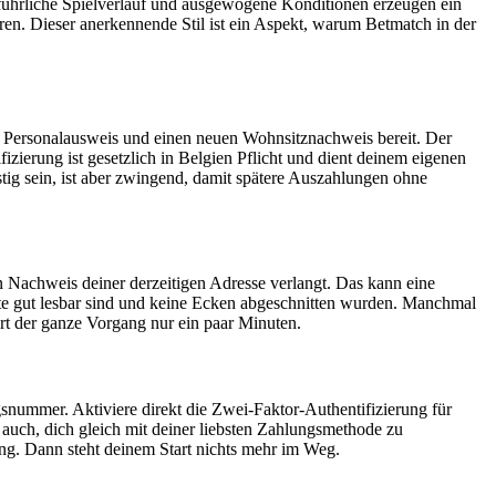
sführliche Spielverlauf und ausgewogene Konditionen erzeugen ein
en. Dieser anerkennende Stil ist ein Aspekt, warum Betmatch in der
en Personalausweis und einen neuen Wohnsitznachweis bereit. Der
fizierung ist gesetzlich in Belgien Pflicht und dient deinem eigenen
tig sein, ist aber zwingend, damit spätere Auszahlungen ohne
in Nachweis deiner derzeitigen Adresse verlangt. Das kann eine
ente gut lesbar sind und keine Ecken abgeschnitten wurden. Manchmal
uert der ganze Vorgang nur ein paar Minuten.
snummer. Aktiviere direkt die Zwei-Faktor-Authentifizierung für
 auch, dich gleich mit deiner liebsten Zahlungsmethode zu
ung. Dann steht deinem Start nichts mehr im Weg.