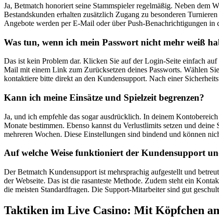
Ja, Betmatch honoriert seine Stammspieler regelmäßig. Neben dem W
Bestandskunden erhalten zusätzlich Zugang zu besonderen Turnieren m
Angebote werden per E-Mail oder über Push-Benachrichtigungen in de
Was tun, wenn ich mein Passwort nicht mehr weiß h
Das ist kein Problem dar. Klicken Sie auf der Login-Seite einfach a
Mail mit einem Link zum Zurücksetzen deines Passworts. Wählen Sie 
kontaktiere bitte direkt an den Kundensupport. Nach einer Sicherheit
Kann ich meine Einsätze und Spielzeit begrenzen?
Ja, und ich empfehle das sogar ausdrücklich. In deinem Kontobereic
Monate bestimmen. Ebenso kannst du Verlustlimits setzen und deine Sp
mehreren Wochen. Diese Einstellungen sind bindend und können nicht
Auf welche Weise funktioniert der Kundensupport und
Der Betmatch Kundensupport ist mehrsprachig aufgestellt und betreut
der Webseite. Das ist die rasanteste Methode. Zudem steht ein Konta
die meisten Standardfragen. Die Support-Mitarbeiter sind gut geschu
Taktiken im Live Casino: Mit Köpfchen a