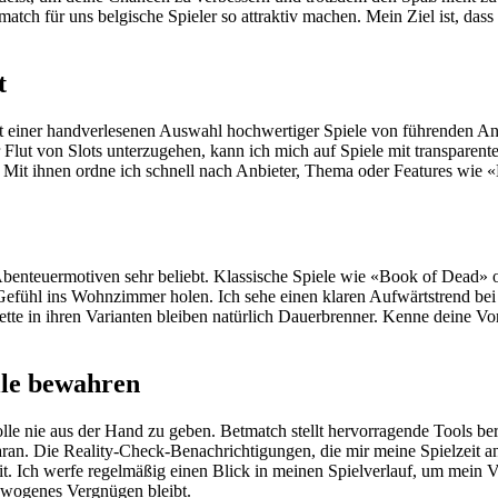
tch für uns belgische Spieler so attraktiv machen. Mein Ziel ist, dass
t
it einer handverlesenen Auswahl hochwertiger Spiele von führenden An
iner Flut von Slots unterzugehen, kann ich mich auf Spiele mit transpar
en. Mit ihnen ordne ich schnell nach Anbieter, Thema oder Features w
 Abenteuermotiven sehr beliebt. Klassische Spiele wie «Book of Dead»
ino-Gefühl ins Wohnzimmer holen. Ich sehe einen klaren Aufwärtstrend
lette in ihren Varianten bleiben natürlich Dauerbrenner. Kenne deine Vo
lle bewahren
e nie aus der Hand zu geben. Betmatch stellt hervorragende Tools bereit
ran. Die Reality-Check-Benachrichtigungen, die mir meine Spielzeit anz
it. Ich werfe regelmäßig einen Blick in meinen Spielverlauf, um mein Ve
gewogenes Vergnügen bleibt.