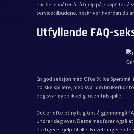
har flere måter å få hjelp på, skapt for å
servicetilbudene, beskriver hvordan du a
Utfyllende FAQ-seks
En god seksjon med Ofte Stilte Spørsmål 
norske spillere, med svar om brukerkonto,
deg svar øyeblikkelig, uten tidsspille.
Det er ofte et nyttig tips å gjennomgå FA
undrer deg over. Dette medfører også at 
hurtigere hjelp til alle. En velfungerend