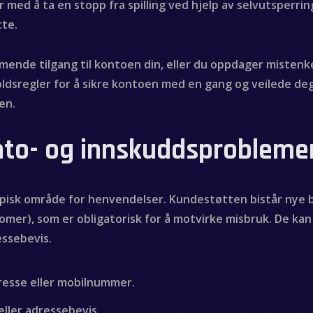
r med å ta en stopp fra spilling ved hjelp av selvutsperri
tte.
ende tilgang til kontoen din, eller du oppdager mistenkel
oldsregler for å sikre kontoen med en gang og veilede de
en.
nto- og innskuddsprobleme
typisk område for henvendelser. Kundestøtten bistår nye
er), som er obligatorisk for å motvirke misbruk. De kan
ssebevis.
resse eller mobilnummer.
eller adressebevis.