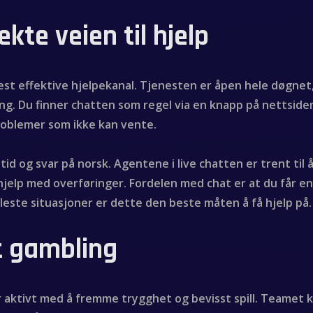
kte veien til hjelp
est effektive hjelpekanal. Tjenesten er åpen hele døgnet,
 Du finner chatten som regel via en knapp på nettsiden 
oblemer som ikke kan vente.
id og svar på norsk. Agentene i live chatten er trent til
hjelp med overføringer. Fordelen med chat er at du får en 
 fleste situasjoner er dette den beste måten å få hjelp på.
t gambling
 aktivt med å fremme trygghet og bevisst spill. Teamet 