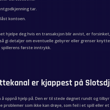
ntgodkjenning tar.
 låst kontoen.
 hjelpe deg hvis en transaksjon blir avvist, er forsinket,
å gi detaljer om eventuelle gebyrer eller grenser knyttet 
r spillerens første inntrykk.
ttekanal er kjappest på Slotsdj
 å oppnå hjelp på. Den er til stede døgnet rundt og tilb
problemer som ikke kan drøye, som feil i et spill eller et 