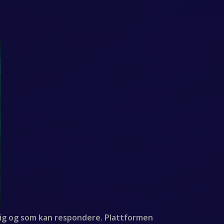
lig og som kan respondere. Plattformen