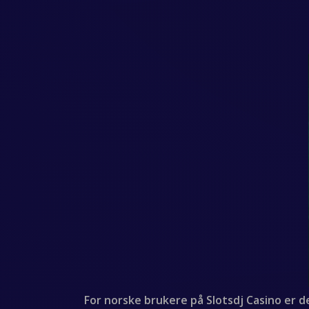
For norske brukere på Slotsdj Casino er 