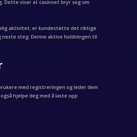
ng. Dette viser at casinoet bryr seg om
ig aktivitet, er kundestøtte det riktige
g neste steg. Denne aktive holdningen til
r
 brukere med registreringen og leder dem
 også hjelpe deg med å laste opp