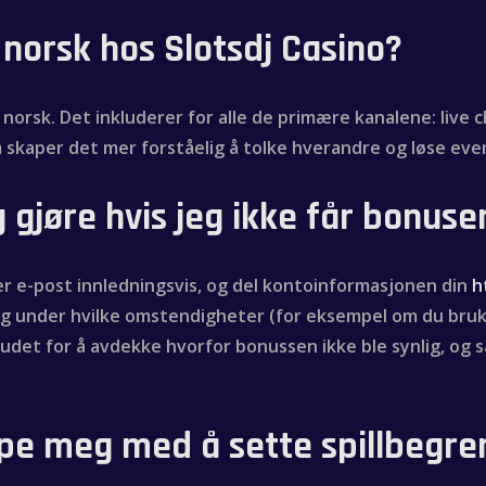
 norsk hos Slotsdj Casino?
 norsk. Det inkluderer for alle de primære kanalene: live c
m skaper det mer forståelig å tolke hverandre og løse eve
eg gjøre hvis jeg ikke får bonus
er e-post innledningsvis, og del kontoinformasjonen din
h
 og under hvilke omstendigheter (for eksempel om du bru
udet for å avdekke hvorfor bonussen ikke ble synlig, og s
pe meg med å sette spillbegre