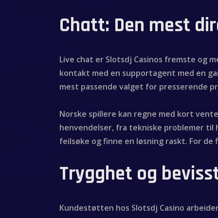
Chatt: Den mest dire
Live chat er Slotsdj Casinos fremste og m
kontakt med en supportagent med en gang.
mest passende valget for presserende pr
Norske spillere kan regne med kort ventet
henvendelser, fra tekniske problemer til 
feilsøke og finne en løsning raskt. For de
Trygghet og beviss
Kundestøtten hos Slotsdj Casino arbeider