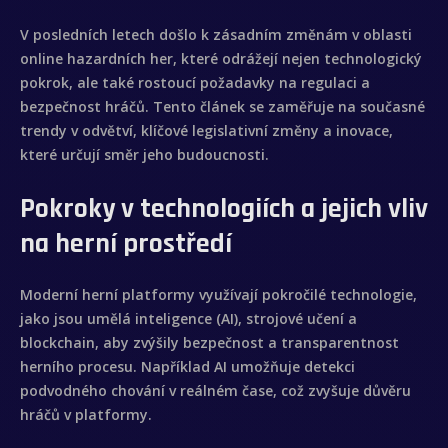
V posledních letech došlo k zásadním změnám v oblasti
online hazardních her, které odrážejí nejen technologický
pokrok, ale také rostoucí požadavky na regulaci a
bezpečnost hráčů. Tento článek se zaměřuje na současné
trendy v odvětví, klíčové legislativní změny a inovace,
které určují směr jeho budoucnosti.
Pokroky v technologiích a jejich vliv
na herní prostředí
Moderní herní platformy využívají pokročilé technologie,
jako jsou umělá inteligence (AI), strojové učení a
blockchain, aby zvýšily bezpečnost a transparentnost
herního procesu. Například AI umožňuje detekci
podvodného chování v reálném čase, což zvyšuje důvěru
hráčů v platformy.