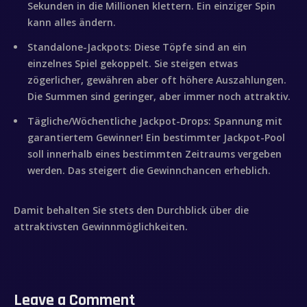
Sekunden in die Millionen klettern. Ein einziger Spin
kann alles ändern.
Standalone-Jackpots:
Diese Töpfe sind an ein
einzelnes Spiel gekoppelt. Sie steigen etwas
zögerlicher, gewähren aber oft höhere Auszahlungen.
Die Summen sind geringer, aber immer noch attraktiv.
Tägliche/Wöchentliche Jackpot-Drops:
Spannung mit
garantiertem Gewinner! Ein bestimmter Jackpot-Pool
soll innerhalb eines bestimmten Zeitraums vergeben
werden. Das steigert die Gewinnchancen erheblich.
Damit behalten Sie stets den Durchblick über die
attraktivsten Gewinnmöglichkeiten.
Leave a Comment