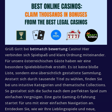
Grüß Gott bei
betmatch bewertung
Casino! Hier
verbinden sich Spielspaß und klare Ordnung miteinander.
Für unsere österreichischen Gäste haben wir eine
besondere Spielebibliothek erstellt. Es ist keine bloße
Liste, sondern eine übersichtlich gestaltete Sammlung.
Anstatt sich durch tausende Titel zu wühlen, finden Sie
bei uns intuitive Kategorien und thematische Collections.
So gestaltet sich die Suche nach dem perfekten Spiel zum
einfachen Vergnügen. Eine gute Gaming-Erfahrung
startet für uns mit einer einfachen Navigation an.
Entdecken Sie, wie wir Ihre Lieblingsspiele und neue,