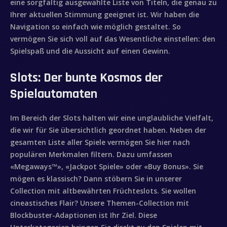
eine sorgfältig ausgewählte Liste von Titeln, die genau zu
Ihrer aktuellen Stimmung geeignet ist. Wir haben die
Navigation so einfach wie möglich gestaltet. So
vermögen Sie sich voll auf das Wesentliche einstellen: den
Spielspaß und die Aussicht auf einen Gewinn.
Slots: Der bunte Kosmos der
Spielautomaten
Im Bereich der Slots halten wir eine unglaubliche Vielfalt,
die wir für Sie übersichtlich geordnet haben. Neben der
gesamten Liste aller Spiele vermögen Sie hier nach
populären Merkmalen filtern. Dazu umfassen
«Megaways™», «Jackpot Spiele» oder «Buy Bonus». Sie
mögen es klassisch? Dann stöbern Sie in unserer
Collection mit altbewährten Früchteslots. Sie wollen
cineastisches Flair? Unsere Themen-Collection mit
Blockbuster-Adaptionen ist Ihr Ziel. Diese