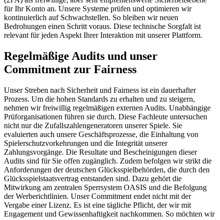
für Ihr Konto an. Unsere Systeme prüfen und optimieren wir
kontinuierlich auf Schwachstellen. So bleiben wir neuen
Bedrohungen einen Schritt voraus. Diese technische Sorgfalt ist
relevant für jeden Aspekt Ihrer Interaktion mit unserer Plattform.
Regelmäßige Audits und unser
Commitment zur Fairness
Unser Streben nach Sicherheit und Fairness ist ein dauerhafter
Prozess. Um die hohen Standards zu erhalten und zu steigern,
nehmen wir freiwillig regelmäßigen externen Audits. Unabhängige
Prüforganisationen führen sie durch. Diese Fachleute untersuchen
nicht nur die Zufallszahlengeneratoren unserer Spiele. Sie
evaluierten auch unsere Geschäftsprozesse, die Einhaltung von
Spielerschutzvorkehrungen und die Integrität unserer
Zahlungsvorgänge. Die Resultate und Bescheinigungen dieser
Audits sind für Sie offen zugänglich. Zudem befolgen wir strikt die
Anforderungen der deutschen Glücksspielbehörden, die durch den
Glücksspielstaatsvertrag entstanden sind. Dazu gehört die
Mitwirkung am zentralen Sperrsystem OASIS und die Befolgung
der Werberichtlinien. Unser Commitment endet nicht mit der
Vergabe einer Lizenz. Es ist eine tägliche Pflicht, der wir mit
Engagement und Gewissenhaftigkeit nachkommen. So möchten wir