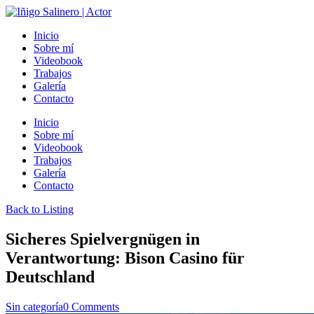
Inicio
Sobre mí
Videobook
Trabajos
Galería
Contacto
Inicio
Sobre mí
Videobook
Trabajos
Galería
Contacto
Back to Listing
Sicheres Spielvergnügen in
Verantwortung: Bison Casino für
Deutschland
Sin categoría
0 Comments