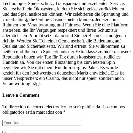
Technologie, Spielerschutz, Transparenz und exzellenten Service.
Sie erschafft ein Ökosystem, in dem Sie sich gelöst zurücklehnen
und das Spiel auskosten können. Wir zelebrieren die Spannung und
Unterhaltung, die Online-Casinos bieten können. Jederzeit im
Rahmen von Verantwortung und Fairness. Wenn Sie eine Plattform
anstreben, die Ihr Vergnügen respektiert und Ihren Schutz zur
allerhöchsten Priorität setzt, dann sind Sie bei Bison Casino genau
richtig. Werden Sie Teil einer Gemeinschaft, die Bedeutung auf
Qualität und Sicherheit setzt. Wir sind erfreut, Sie willkommen zu
heißen und Ihnen ein Spielerlebnis der Extraklasse zu bieten. Unsere
Reputation bauen wir Tag für Tag durch konsistentes, redliches
Handeln an. Von der ersten Einzahlung bis zum letzten Spin
begleiten wir Sie mit einem Rundum-sorglos-Paket. Es wurde
gezielt für den hochwertigen deutschen Markt entwickelt. Das ist
unser Versprechen: ein Casino, das nicht nur spielt, sondern auch
Verantwortung trägt.
Leave a Comment
Tu dirección de correo electrónico no será publicada.
Los campos
obligatorios están marcados con
*