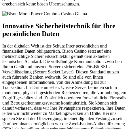
ergeben sich keine bösen Überraschungen.
Innovative Sicherheitstechnik für Ihre
persönlichen Daten
In der digitalen Welt ist der Schutz Ihrer persönlichen und
finanziellen Daten obligatorisch. Bison Casino setzt auf eine
mehrschichtige Sicherheitsarchitektur gemäß dem aktuellen
technischen Standard. Die vollständige Kommunikation zwischen
Ihrem Gerät und unseren Servern sichert eine 256-Bit SSL-
Verschlüsselung (Secure Socket Layer). Diesen Standard nutzen
auch führende Banken weltweit. So sind alle von Ihnen
eingegebenen Informationen, von der Anmeldung bis zur
Transaktion, für Dritte unlesbar. Unsere Server befinden sich in
modernen, physisch gesicherten Rechenzentren, die vor unbefugtem
Zugriff geschützt sind. Zusätzlich operieren fortschrittliche Firewalls
und Betrugserkennungssysteme kontinuierlich. Sie können sich
darauf verlassen, dass wir Ihre Privatsphäre respektieren. Ihre Daten
leiten wir nicht weiter zu Marketingzwecken an Dritte. Bei uns
spielen Sie mit der Überzeugung, in einer digitalen Festung zu sein.
Darüber hinaus ermöglichen wir die Zwei-Faktor-Authentifizierung
(2FA) als freiwillige, aber sehr empfehlenswerte Sicherheitsebene