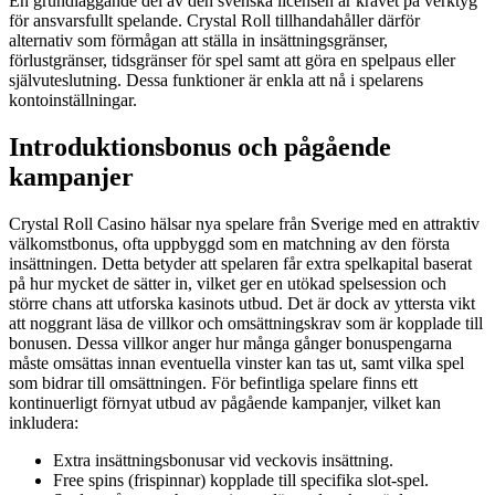
En grundläggande del av den svenska licensen är kravet på verktyg
för ansvarsfullt spelande. Crystal Roll tillhandahåller därför
alternativ som förmågan att ställa in insättningsgränser,
förlustgränser, tidsgränser för spel samt att göra en spelpaus eller
självuteslutning. Dessa funktioner är enkla att nå i spelarens
kontoinställningar.
Introduktionsbonus och pågående
kampanjer
Crystal Roll Casino hälsar nya spelare från Sverige med en attraktiv
välkomstbonus, ofta uppbyggd som en matchning av den första
insättningen. Detta betyder att spelaren får extra spelkapital baserat
på hur mycket de sätter in, vilket ger en utökad spelsession och
större chans att utforska kasinots utbud. Det är dock av yttersta vikt
att noggrant läsa de villkor och omsättningskrav som är kopplade till
bonusen. Dessa villkor anger hur många gånger bonuspengarna
måste omsättas innan eventuella vinster kan tas ut, samt vilka spel
som bidrar till omsättningen. För befintliga spelare finns ett
kontinuerligt förnyat utbud av pågående kampanjer, vilket kan
inkludera:
Extra insättningsbonusar vid veckovis insättning.
Free spins (frispinnar) kopplade till specifika slot-spel.