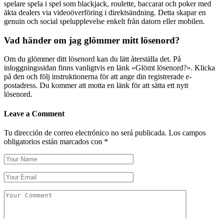
spelare spela i spel som blackjack, roulette, baccarat och poker med
äkta dealers via videoöverföring i direktsändning. Detta skapar en
genuin och social spelupplevelse enkelt från datorn eller mobilen.
Vad händer om jag glömmer mitt lösenord?
Om du glömmer ditt lösenord kan du lätt återställa det. På
inloggningssidan finns vanligtvis en länk «Glömt lösenord?». Klicka
på den och följ instruktionerna för att ange din registrerade e-
postadress. Du kommer att motta en länk för att sätta ett nytt
lösenord.
Leave a Comment
Tu dirección de correo electrónico no será publicada.
Los campos
obligatorios están marcados con
*