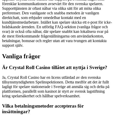
förenklar kommunikationen avsevärt för den svenska spelaren.
Supporttjänsten är oftast nåbar via olika sätt för att möta olika
preferenser. Den vanligaste och snabba metoden är vanligen
direktchatt, som erbjuder omedelbar kontakt med en
kundtjänstmedarbetare. Istället kan spelare skicka ett e-post för icke-
brådskande ärenden. En utförlig FAQ-sektion (vanliga frågor och
svar) är också ofta nåbar, där spelare snabbt kan lokalisera svar på
de mest förekommande frågeställningarna om användarkonton,
betalningar, bonusar och regler utan att vara tvungen att kontakta
support själv.
Vanliga frågor
Är Crystal Roll Casino tillåtet att nyttja i Sverige?
Ja, Crystal Roll Casino har en licens utfärdad av den svenska
tillsynsmyndigheten Spelinspektionen. Detta medför att det är fullt
lagligt för spelare stationerade i Sverige att anmäla sig och delta på
plattformen, parallellt som kasinot är styrt av svensk lagstiftning
kring spelarsäkerhet och hållbar spelverksamhet.
Vilka betalningsmetoder accepteras för
insättningar?