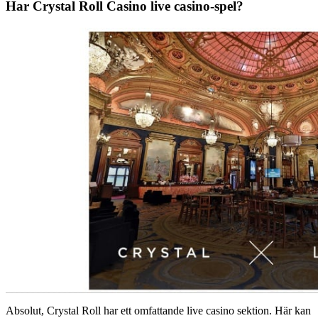
Har Crystal Roll Casino live casino-spel?
Absolut, Crystal Roll har ett omfattande live casino sektion. Här kan