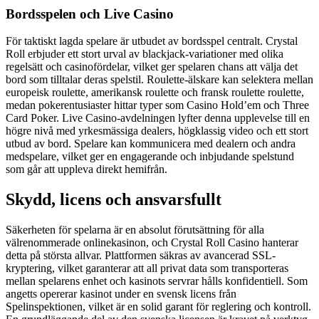
Bordsspelen och Live Casino
För taktiskt lagda spelare är utbudet av bordsspel centralt. Crystal
Roll erbjuder ett stort urval av blackjack-variationer med olika
regelsätt och casinofördelar, vilket ger spelaren chans att välja det
bord som tilltalar deras spelstil. Roulette-älskare kan selektera mellan
europeisk roulette, amerikansk roulette och fransk roulette roulette,
medan pokerentusiaster hittar typer som Casino Hold’em och Three
Card Poker. Live Casino-avdelningen lyfter denna upplevelse till en
högre nivå med yrkesmässiga dealers, högklassig video och ett stort
utbud av bord. Spelare kan kommunicera med dealern och andra
medspelare, vilket ger en engagerande och inbjudande spelstund
som går att uppleva direkt hemifrån.
Skydd, licens och ansvarsfullt
Säkerheten för spelarna är en absolut förutsättning för alla
välrenommerade onlinekasinon, och Crystal Roll Casino hanterar
detta på största allvar. Plattformen säkras av avancerad SSL-
kryptering, vilket garanterar att all privat data som transporteras
mellan spelarens enhet och kasinots servrar hålls konfidentiell. Som
angetts opererar kasinot under en svensk licens från
Spelinspektionen, vilket är en solid garant för reglering och kontroll.