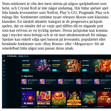
Slots-sektionen är ofta den mest största på någon spelplattform som
helst, och Crystal Roll är inte något undantag. Här hittar spelare spel
från kända leverantörer som NetEnt, Play’n GO, Pragmatic Play och
många fler. Sortimentet omfattar nyare releases liksom som klassiska
klassiker. En särskilt attraktiv kategori är de progressiva jackpott-
spelen, där en mindre del av varje spel tillförs till en stigande pott
som kan erövras av en lycklig spelare. Dessa jackpottar kan komma
upp i mycket stora belopp och är ett stort attraktionskraft för många.
Spelare kan enkelt välja spel baserat på leverantör, populäritet eller
bestämda funktioner som «Buy Bonus» eller «Megaways» för att
omedelbart hitta något som passar deras smak.