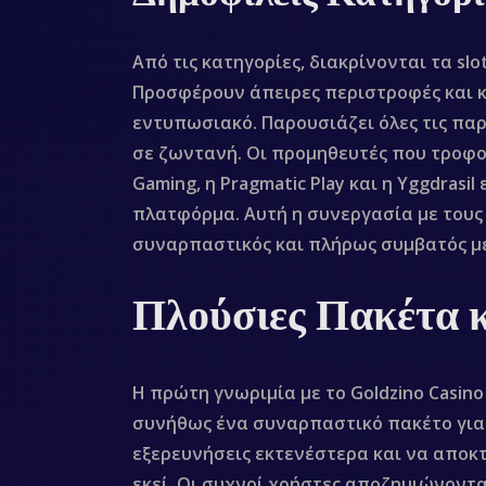
Από τις κατηγορίες, διακρίνονται τα slo
Προσφέρουν άπειρες περιστροφές και κα
εντυπωσιακό. Παρουσιάζει όλες τις παρ
σε ζωντανή. Οι προμηθευτές που τροφοδ
Gaming, η Pragmatic Play και η Yggdrasi
πλατφόρμα. Αυτή η συνεργασία με τους 
συναρπαστικός και πλήρως συμβατός με
Πλούσιες Πακέτα κ
Η πρώτη γνωριμία με το Goldzino Casi
συνήθως ένα συναρπαστικό πακέτο για τ
εξερευνήσεις εκτενέστερα και να αποκτ
εκεί. Οι συχνοί χρήστες αποζημιώνοντ