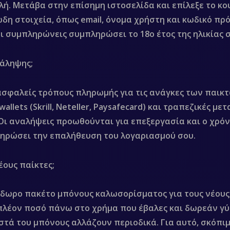
λή. Μετάβα στην επίσημη ιστοσελίδα και επίλεξε το κο
η στοιχεία, όπως email, όνομα χρήστη και κωδικό πρό
τι συμπληρώνεις συμπληρώσει το 18ο έτος της ηλικίας σ
νάληψης;
 ασφαλείς τρόπους πληρωμής για τις ανάγκες των παικ
wallets (Skrill, Neteller, Paysafecard) και τραπεζικές μ
Οι αναλήψεις προωθούνται για επεξεργασία και ο χρόν
κληρώσει την επαλήθευση του λογαριασμού σου.
έους παίκτες;
αιόδωρο πακέτο μπόνους καλωσορίσματος για τους νέου
λέον ποσό πάνω στο χρήμα που έβαλες και δωρεάν γύρο
τά του μπόνους αλλάζουν περιοδικά. Για αυτό, σκόπιμ