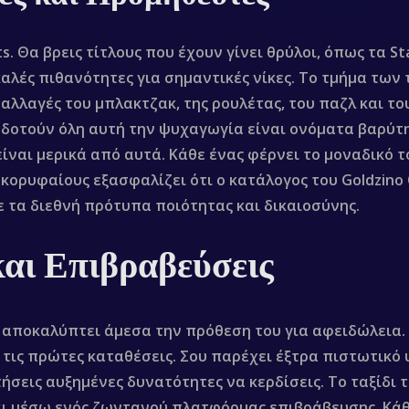
ts. Θα βρεις τίτλους που έχουν γίνει θρύλοι, όπως τα St
λές πιθανότητες για σημαντικές νίκες. Το τμήμα των 
αλλαγές του μπλακτζακ, της ρουλέτας, του παζλ και τ
οτούν όλη αυτή την ψυχαγωγία είναι ονόματα βαρύτητας
l είναι μερικά από αυτά. Κάθε ένας φέρνει το μοναδικό τ
κορυφαίους εξασφαλίζει ότι ο κατάλογος του Goldzino
 τα διεθνή πρότυπα ποιότητας και δικαιοσύνης.
αι Επιβραβεύσεις
no αποκαλύπτει άμεσα την πρόθεση του για αφειδώλεια
ις πρώτες καταθέσεις. Σου παρέχει έξτρα πιστωτικό 
ήσεις αυξημένες δυνατότητες να κερδίσεις. Το ταξίδι
αι μέσω ενός ζωντανού πλατφόρμας επιβράβευσης. Κά