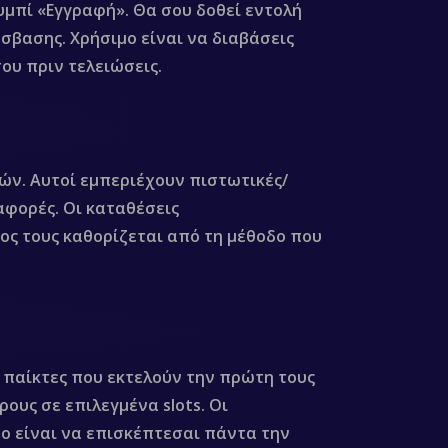
υμπί «Εγγραφή». Θα σου δοθεί εντολή
σβασης. Χρήσιμο είναι να διαβάσεις
ου πριν τελειώσεις.
τών. Αυτοί εμπεριέχουν πιστωτικές/
εταφορές. Οι καταθέσεις
ος τους καθορίζεται από τη μέθοδο που
ς παίκτες που εκτελούν την πρώτη τους
υς σε επιλεγμένα slots. Οι
ο είναι να επισκέπτεσαι πάντα την