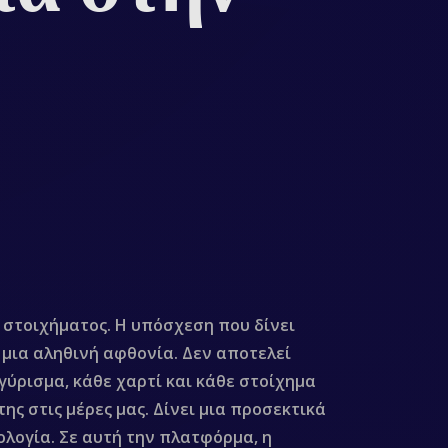
 στοιχήματος. Η υπόσχεση που δίνει
 μια αληθινή αφθονία. Δεν αποτελεί
γύρισμα, κάθε χαρτί και κάθε στοίχημα
ης στις μέρες μας. Δίνει μια προσεκτικά
λογία. Σε αυτή την πλατφόρμα, η