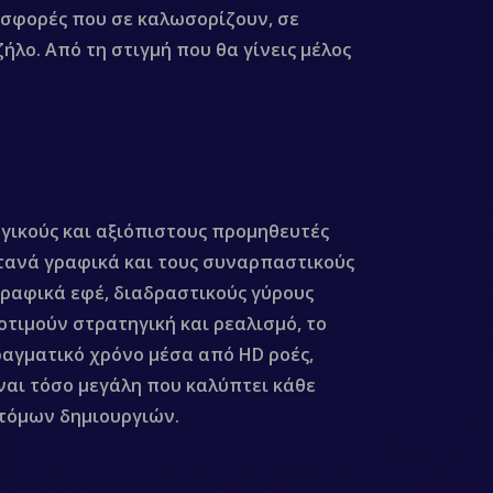
οσφορές που σε καλωσορίζουν, σε
λο. Από τη στιγμή που θα γίνεις μέλος
ργικούς και αξιόπιστους προμηθευτές
ντανά γραφικά και τους συναρπαστικούς
γραφικά εφέ, διαδραστικούς γύρους
οτιμούν στρατηγική και ρεαλισμό, το
ραγματικό χρόνο μέσα από HD ροές,
ναι τόσο μεγάλη που καλύπτει κάθε
τόμων δημιουργιών.