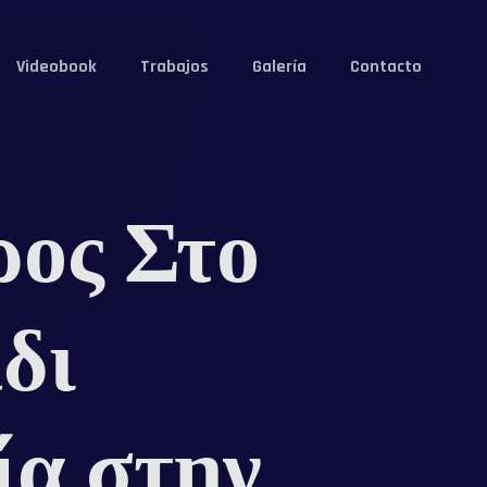
Videobook
Trabajos
Galería
Contacto
ρος Στο
δι
ία στην