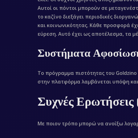
Αυτοί οι πόντοι μπορούν σε μεταγενέστ
το καζίνο διεξάγει περιοδικές διοργα
και κοινωνικότητας. Κάθε προσφορά έχε
εύρεση. Αυτό έχει ως αποτέλεσμα, τα μ
Συστήματα Αφοσίωση
Το πρόγραμμα πιστότητας του Goldzino 
στην πλατφόρμα λαμβάνεται υπόψη και 
Συχνές Ερωτήσεις 
Με ποιον τρόπο μπορώ να ανοίξω λογαρι