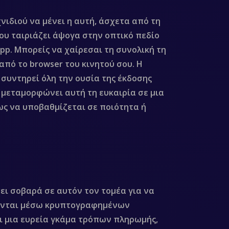
νιδιού να μένει η αυτή, άσχετα από τη
που ταιριάζει άψογα στην οπτικό πεδίο
pp. Μπορείς να χαίρεσαι τη συνολική τη
από το browser του κινητού σου. Η
 συντηρεί όλη την ουσία της έκδοσης
o μεταμορφώνει αυτή τη ευκαιρία σε μια
ως να υποβαθμίζεται σε ποιότητα ή
τει σοβαρά σε αυτόν τον τομέα για να
ίνονται μέσω κρυπτογραφημένων
ι μια ευρεία γκάμα τρόπων πληρωμής,