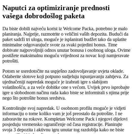
Naputci za optimiziranje prednosti
vašega dobrodošlog paketa
Da biste dobili najveću korist iz Welcome Packa, potrebno je malo
planiranja. Najprije, razmotrite o veličini vaših depozita. Budući da
paket sadrži tri uloga, moguće je isplanirati budžet tako da uplatite
minimalne odgovarajuće svote za svaki pojedini bonus. Time
dobivate najpovoljniji odnos unutar bonusa i osobnog uloga. Ovime
postižete maksimalnu moguću vrijednost za novac koji namjeravate
potrošiti.
Potom se usredotočite na uspješno zadovoljavanje uvjeta oklade.
Odaberite slotove koji potpuno sudjeluju ispunjavanju zahtjeva. Za
ujednačeniji napredak moguće je izabrati igre s slabijom
volatilnošću, a za veće dobitke one s većom. Uvijek prvo isprobajte
igre u slobodnom načinu rada kako biste se informirali s njima prije
nego što potrošite bonus sredstva.
Kontrolirajte svoj napredak. U osobnom profilu moguće je vidjeti
informaciju o tome koliko vam je još preostalo da potrošite. I ne
zaboravite na rokove. Kompletan Welcome Pack i njegovi dijelovi
posjeduju vremensko ograničenje od časa registracije. Planirajte
svoja 3 depozita i aktivnu igru unutar tog razdoblja kako ne biste