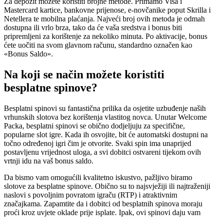
Za depozit možete koristiti brojne metode. Primamo Visa i
Mastercard kartice, bankovne prijenose, e-novčanike poput Skrilla i
Netellera te mobilna plaćanja. Najveći broj ovih metoda je odmah
dostupna ili vrlo brza, tako da će vaša sredstva i bonus biti
pripremljeni za korištenje za nekoliko minuta. Po aktivacije, bonus
ćete uočiti na svom glavnom računu, standardno označen kao
«Bonus Saldo».
Na koji se način možete koristiti
besplatne spinove?
Besplatni spinovi su fantastična prilika da osjetite uzbuđenje naših
vrhunskih slotova bez korištenja vlastitog novca. Unutar Welcome
Packa, besplatni spinovi se obično dodjeljuju za specifične,
popularne slot igre. Kada ih osvojite, bit će automatski dostupni na
točno određenoj igri čim je otvorite. Svaki spin ima unaprijed
postavljenu vrijednost uloga, a svi dobitci ostvareni tijekom ovih
vrtnji idu na vaš bonus saldo.
Da bismo vam omogućili kvalitetno iskustvo, pažljivo biramo
slotove za besplatne spinove. Obično su to najsvježiji ili najtraženiji
naslovi s povoljnim povratom igraču (RTP) i atraktivnim
značajkama. Zapamtite da i dobitci od besplatnih spinova moraju
proći kroz uvjete oklade prije isplate. Ipak, ovi spinovi daju vam