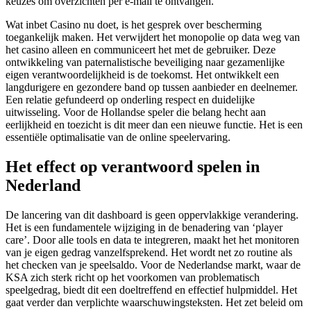
keuzes om overzichten per e-mail te ontvangen.
Wat inbet Casino nu doet, is het gesprek over bescherming
toegankelijk maken. Het verwijdert het monopolie op data weg van
het casino alleen en communiceert het met de gebruiker. Deze
ontwikkeling van paternalistische beveiliging naar gezamenlijke
eigen verantwoordelijkheid is de toekomst. Het ontwikkelt een
langdurigere en gezondere band op tussen aanbieder en deelnemer.
Een relatie gefundeerd op onderling respect en duidelijke
uitwisseling. Voor de Hollandse speler die belang hecht aan
eerlijkheid en toezicht is dit meer dan een nieuwe functie. Het is een
essentiële optimalisatie van de online speelervaring.
Het effect op verantwoord spelen in
Nederland
De lancering van dit dashboard is geen oppervlakkige verandering.
Het is een fundamentele wijziging in de benadering van ‘player
care’. Door alle tools en data te integreren, maakt het het monitoren
van je eigen gedrag vanzelfsprekend. Het wordt net zo routine als
het checken van je speelsaldo. Voor de Nederlandse markt, waar de
KSA zich sterk richt op het voorkomen van problematisch
speelgedrag, biedt dit een doeltreffend en effectief hulpmiddel. Het
gaat verder dan verplichte waarschuwingsteksten. Het zet beleid om