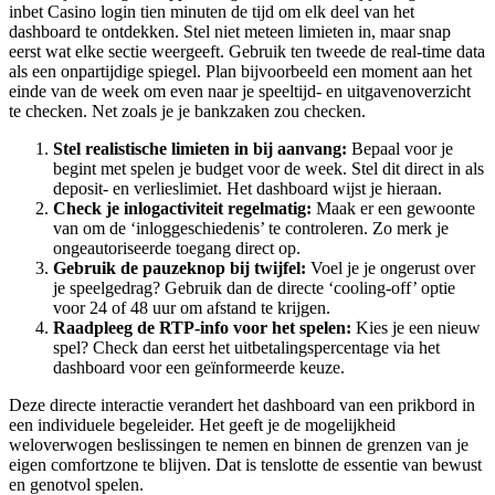
inbet Casino login tien minuten de tijd om elk deel van het
dashboard te ontdekken. Stel niet meteen limieten in, maar snap
eerst wat elke sectie weergeeft. Gebruik ten tweede de real-time data
als een onpartijdige spiegel. Plan bijvoorbeeld een moment aan het
einde van de week om even naar je speeltijd- en uitgavenoverzicht
te checken. Net zoals je je bankzaken zou checken.
Stel realistische limieten in bij aanvang:
Bepaal voor je
begint met spelen je budget voor de week. Stel dit direct in als
deposit- en verlieslimiet. Het dashboard wijst je hieraan.
Check je inlogactiviteit regelmatig:
Maak er een gewoonte
van om de ‘inloggeschiedenis’ te controleren. Zo merk je
ongeautoriseerde toegang direct op.
Gebruik de pauzeknop bij twijfel:
Voel je je ongerust over
je speelgedrag? Gebruik dan de directe ‘cooling-off’ optie
voor 24 of 48 uur om afstand te krijgen.
Raadpleeg de RTP-info voor het spelen:
Kies je een nieuw
spel? Check dan eerst het uitbetalingspercentage via het
dashboard voor een geïnformeerde keuze.
Deze directe interactie verandert het dashboard van een prikbord in
een individuele begeleider. Het geeft je de mogelijkheid
weloverwogen beslissingen te nemen en binnen de grenzen van je
eigen comfortzone te blijven. Dat is tenslotte de essentie van bewust
en genotvol spelen.