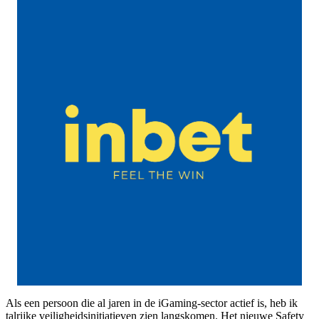
Als een persoon die al jaren in de iGaming-sector actief is, heb ik
talrijke veiligheidsinitiatieven zien langskomen. Het nieuwe Safety