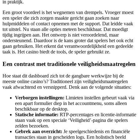
in praktijk.
Een groot voordeel is het wegnemen van drempels. Vroeger moest
een speler die zich zorgen maakte gericht gaan zoeken naar
hulpmiddelen of contact opnemen met de support. Dat leidde vaak
tot uitstel. Nu staan alle opties meteen beschikbaar. Dat moedigt
tijdig ingrijpen aan. Het ontwerp is niet veroordelend, maar
ondersteunend. Daardoor is de kans groter dat spelers het ook echt
gaan gebruiken. Het erkent dat verantwoordelijkheid een gedeelde
taak is. Het casino biedt de tools, de speler gebruikt ze.
Een contrast met traditionele veiligheidsmaatregelen
Hoe staat dit dashboard zich tot de gangbare werkwijze bij de
meeste online casino’s? Traditioneel zijn veiligheidsmaatregelen
vaak afwachtend en versnipperd. Denk aan de volgende situaties:
Verborgen instellingen:
Limieten instellen gebeurt vaak via
een apart formulier diep in het accountmenu, soms alleen
beschikbaar op de desktop.
Statische informatie:
RTP-percentages en licentie-informatie
staan vaak op een speciale ‘Veiligheid’-pagina die spelers
zelden bezoeken.
Gebrek aan overzicht:
Je speelgeschiedenis en financiële
transacties staan in gescheiden logs. Een holistisch beeld