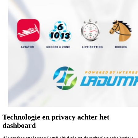
Technologie en privacy achter het
dashboard