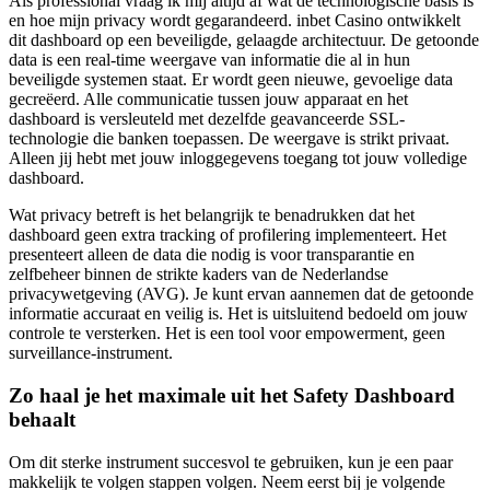
Als professional vraag ik mij altijd af wat de technologische basis is
en hoe mijn privacy wordt gegarandeerd. inbet Casino ontwikkelt
dit dashboard op een beveiligde, gelaagde architectuur. De getoonde
data is een real-time weergave van informatie die al in hun
beveiligde systemen staat. Er wordt geen nieuwe, gevoelige data
gecreëerd. Alle communicatie tussen jouw apparaat en het
dashboard is versleuteld met dezelfde geavanceerde SSL-
technologie die banken toepassen. De weergave is strikt privaat.
Alleen jij hebt met jouw inloggegevens toegang tot jouw volledige
dashboard.
Wat privacy betreft is het belangrijk te benadrukken dat het
dashboard geen extra tracking of profilering implementeert. Het
presenteert alleen de data die nodig is voor transparantie en
zelfbeheer binnen de strikte kaders van de Nederlandse
privacywetgeving (AVG). Je kunt ervan aannemen dat de getoonde
informatie accuraat en veilig is. Het is uitsluitend bedoeld om jouw
controle te versterken. Het is een tool voor empowerment, geen
surveillance-instrument.
Zo haal je het maximale uit het Safety Dashboard
behaalt
Om dit sterke instrument succesvol te gebruiken, kun je een paar
makkelijk te volgen stappen volgen. Neem eerst bij je volgende