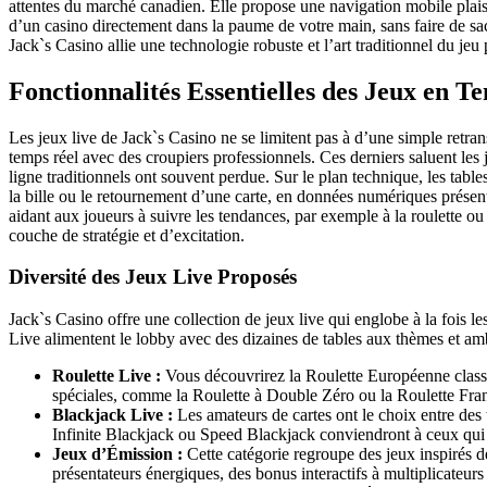
attentes du marché canadien. Elle propose une navigation mobile plaisa
d’un casino directement dans la paume de votre main, sans faire de sacri
Jack`s Casino allie une technologie robuste et l’art traditionnel du j
Fonctionnalités Essentielles des Jeux en T
Les jeux live de Jack`s Casino ne se limitent pas à d’une simple retra
temps réel avec des croupiers professionnels. Ces derniers saluent les 
ligne traditionnels ont souvent perdue. Sur le plan technique, les t
la bille ou le retournement d’une carte, en données numériques présentée
aidant aux joueurs à suivre les tendances, par exemple à la roulette ou
couche de stratégie et d’excitation.
Diversité des Jeux Live Proposés
Jack`s Casino offre une collection de jeux live qui englobe à la fois
Live alimentent le lobby avec des dizaines de tables aux thèmes et am
Roulette Live :
Vous découvrirez la Roulette Européenne classi
spéciales, comme la Roulette à Double Zéro ou la Roulette Franç
Blackjack Live :
Les amateurs de cartes ont le choix entre des 
Infinite Blackjack ou Speed Blackjack conviendront à ceux qui
Jeux d’Émission :
Cette catégorie regroupe des jeux inspirés d
présentateurs énergiques, des bonus interactifs à multiplicateur