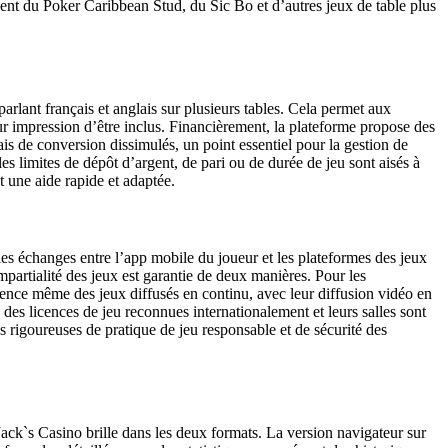
nt du Poker Caribbean Stud, du Sic Bo et d’autres jeux de table plus
arlant français et anglais sur plusieurs tables. Cela permet aux
eur impression d’être inclus. Financièrement, la plateforme propose des
ais de conversion dissimulés, un point essentiel pour la gestion de
es limites de dépôt d’argent, de pari ou de durée de jeu sont aisés à
t une aide rapide et adaptée.
 les échanges entre l’app mobile du joueur et les plateformes des jeux
partialité des jeux est garantie de deux manières. Pour les
nce même des jeux diffusés en continu, avec leur diffusion vidéo en
 des licences de jeu reconnues internationalement et leurs salles sont
s rigoureuses de pratique de jeu responsable et de sécurité des
 Jack`s Casino brille dans les deux formats. La version navigateur sur