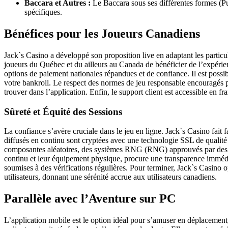
Baccara et Autres :
Le Baccara sous ses différentes formes (P
spécifiques.
Bénéfices pour les Joueurs Canadiens
Jack`s Casino a développé son proposition live en adaptant les particul
joueurs du Québec et du ailleurs au Canada de bénéficier de l’expérien
options de paiement nationales répandues et de confiance. Il est possib
votre bankroll. Le respect des normes de jeu responsable encouragés par
trouver dans l’application. Enfin, le support client est accessible en f
Sûreté et Équité des Sessions
La confiance s’avère cruciale dans le jeu en ligne. Jack`s Casino fait 
diffusés en continu sont cryptées avec une technologie SSL de qualité 
composantes aléatoires, des systèmes RNG (RNG) approuvés par des or
continu et leur équipement physique, procure une transparence immédiate
soumises à des vérifications régulières. Pour terminer, Jack`s Casino o
utilisateurs, donnant une sérénité accrue aux utilisateurs canadiens.
Parallèle avec l’Aventure sur PC
L’application mobile est le option idéal pour s’amuser en déplacement, 