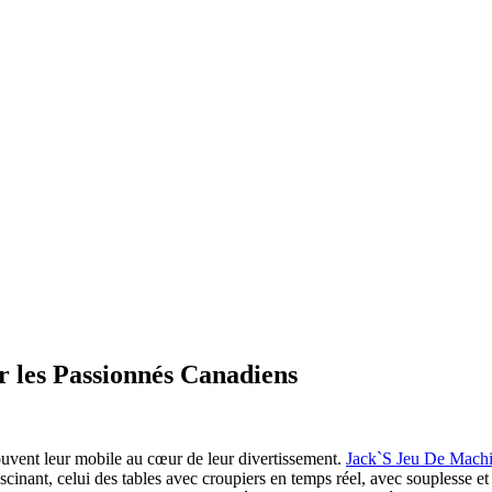
r les Passionnés Canadiens
souvent leur mobile au cœur de leur divertissement.
Jack`S Jeu De Mach
scinant, celui des tables avec croupiers en temps réel, avec souplesse 