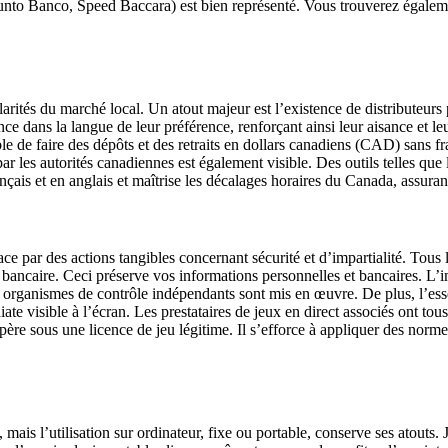
unto Banco, Speed Baccara) est bien représenté. Vous trouverez égaleme
arités du marché local. Un atout majeur est l’existence de distributeurs p
ce dans la langue de leur préférence, renforçant ainsi leur aisance et l
le de faire des dépôts et des retraits en dollars canadiens (CAD) sans fr
 les autorités canadiennes est également visible. Des outils telles que l
rançais et en anglais et maîtrise les décalages horaires du Canada, assuran
face par des actions tangibles concernant sécurité et d’impartialité. Tous
bancaire. Ceci préserve vos informations personnelles et bancaires. L’im
ganismes de contrôle indépendants sont mis en œuvre. De plus, l’esse
 visible à l’écran. Les prestataires de jeux en direct associés ont tous
père sous une licence de jeu légitime. Il s’efforce à appliquer des norme
mais l’utilisation sur ordinateur, fixe ou portable, conserve ses atouts.