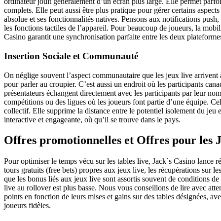
ordinateur jouit généralement d’un écran plus large. Elle permet parfoi
complets. Elle peut aussi être plus pratique pour gérer certains aspects
absolue et ses fonctionnalités natives. Pensons aux notifications push, 
les fonctions tactiles de l’appareil. Pour beaucoup de joueurs, la mobi
Casino garantit une synchronisation parfaite entre les deux plateforme
Insertion Sociale et Communauté
On néglige souvent l’aspect communautaire que les jeux live arrivent 
pour parler au croupier. C’est aussi un endroit où les participants cana
présentateurs échangent directement avec les participants par leur nom
compétitions ou des ligues où les joueurs font partie d’une équipe. Cela
collectif. Elle supprime la distance entre le potentiel isolement du jeu 
interactive et engageante, où qu’il se trouve dans le pays.
Offres promotionnelles et Offres pour les 
Pour optimiser le temps vécu sur les tables live, Jack`s Casino lance 
tours gratuits (free bets) propres aux jeux live, les récupérations sur l
que les bonus liés aux jeux live sont assortis souvent de conditions de
live au rollover est plus basse. Nous vous conseillons de lire avec att
points en fonction de leurs mises et gains sur des tables désignées, 
joueurs fidèles.