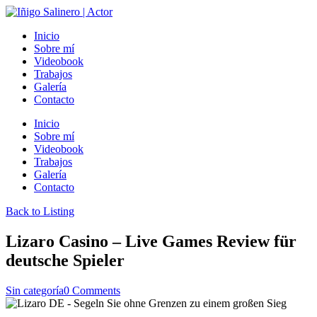
Inicio
Sobre mí
Videobook
Trabajos
Galería
Contacto
Inicio
Sobre mí
Videobook
Trabajos
Galería
Contacto
Back to Listing
Lizaro Casino – Live Games Review für
deutsche Spieler
Sin categoría
0 Comments