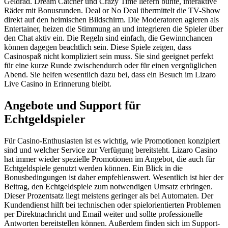
Geldrad. Dream Catcher und Crazy Time liefern bunte, interaktive
Räder mit Bonusrunden. Deal or No Deal übermittelt die TV-Show
direkt auf den heimischen Bildschirm. Die Moderatoren agieren als
Entertainer, heizen die Stimmung an und integrieren die Spieler über
den Chat aktiv ein. Die Regeln sind einfach, die Gewinnchancen
können dagegen beachtlich sein. Diese Spiele zeigen, dass
Casinospaß nicht kompliziert sein muss. Sie sind geeignet perfekt
für eine kurze Runde zwischendurch oder für einen vergnüglichen
Abend. Sie helfen wesentlich dazu bei, dass ein Besuch im Lizaro
Live Casino in Erinnerung bleibt.
Angebote und Support für
Echtgeldspieler
Für Casino-Enthusiasten ist es wichtig, wie Promotionen konzipiert
sind und welcher Service zur Verfügung bereitsteht. Lizaro Casino
hat immer wieder spezielle Promotionen im Angebot, die auch für
Echtgeldspiele genutzt werden können. Ein Blick in die
Bonusbedingungen ist daher empfehlenswert. Wesentlich ist hier der
Beitrag, den Echtgeldspiele zum notwendigen Umsatz erbringen.
Dieser Prozentsatz liegt meistens geringer als bei Automaten. Der
Kundendienst hilft bei technischen oder spielorientierten Problemen
per Direktnachricht und Email weiter und sollte professionelle
Antworten bereitstellen können. Außerdem finden sich im Support-