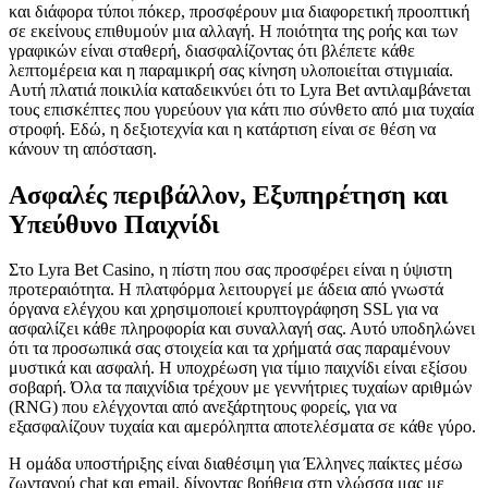
και διάφορα τύποι πόκερ, προσφέρουν μια διαφορετική προοπτική
σε εκείνους επιθυμούν μια αλλαγή. Η ποιότητα της ροής και των
γραφικών είναι σταθερή, διασφαλίζοντας ότι βλέπετε κάθε
λεπτομέρεια και η παραμικρή σας κίνηση υλοποιείται στιγμιαία.
Αυτή πλατιά ποικιλία καταδεικνύει ότι το Lyra Bet αντιλαμβάνεται
τους επισκέπτες που γυρεύουν για κάτι πιο σύνθετο από μια τυχαία
στροφή. Εδώ, η δεξιοτεχνία και η κατάρτιση είναι σε θέση να
κάνουν τη απόσταση.
Ασφαλές περιβάλλον, Εξυπηρέτηση και
Υπεύθυνο Παιχνίδι
Στο Lyra Bet Casino, η πίστη που σας προσφέρει είναι η ύψιστη
προτεραιότητα. Η πλατφόρμα λειτουργεί με άδεια από γνωστά
όργανα ελέγχου και χρησιμοποιεί κρυπτογράφηση SSL για να
ασφαλίζει κάθε πληροφορία και συναλλαγή σας. Αυτό υποδηλώνει
ότι τα προσωπικά σας στοιχεία και τα χρήματά σας παραμένουν
μυστικά και ασφαλή. Η υποχρέωση για τίμιο παιχνίδι είναι εξίσου
σοβαρή. Όλα τα παιχνίδια τρέχουν με γεννήτριες τυχαίων αριθμών
(RNG) που ελέγχονται από ανεξάρτητους φορείς, για να
εξασφαλίζουν τυχαία και αμερόληπτα αποτελέσματα σε κάθε γύρο.
Η ομάδα υποστήριξης είναι διαθέσιμη για Έλληνες παίκτες μέσω
ζωντανού chat και email, δίνοντας βοήθεια στη γλώσσα μας με