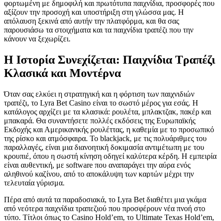
φορτωμένη με δημοφιλή και πρωτότυπα παιχνίδια, προσφορές που
αξίζουν την προσοχή και υποστήριξη στη γλώσσα μας. Η
απόλαυση ξεκινά από αυτήν την πλατφόρμα, και θα σας
παρουσιάσω τα στοιχήματα και τα παιχνίδια τραπέζι που την
κάνουν να ξεχωρίζει.
Η Ιστορία Συνεχίζεται: Παιχνίδια Τραπέζι
Κλασικά και Μοντέρνα
Όταν σας ελκύει η στρατηγική και η φόρτιση των παιχνιδιών
τραπέζι, το Lyra Bet Casino είναι το σωστό μέρος για εσάς. Η
κατάλογος αρχίζει με τα κλασικά: ρουλέτα, μπλακτζακ, πακέρ και
μπακαρά. Θα συναντήσετε πολλές εκδόσεις της Ευρωπαϊκής
Εκδοχής και Αμερικανικής ρουλέττας, η καθεμία με το προσωπικό
της ρίσκο και ατμόσφαιρα. Το blackjack, με τις πολυάριθμες του
παραλλαγές, είναι μια διανοητική δοκιμασία αντιμέτωπη με του
κρουπιέ, όπου η σωστή κίνηση οδηγεί καλύτερα κέρδη. Η εμπειρία
είναι αυθεντική, με software που αναπαράγει την αύρα ενός
αληθινού καζίνου, από το αποκάλυψη των καρτών μέχρι την
τελευταία γύρισμα.
Πέρα από αυτά τα παραδοσιακά, το Lyra Bet διαθέτει μια γκάμα
από νεότερα παιχνίδια τραπεζιού που προσφέρουν νέα πνοή στο
τύπο. Τίτλοι όπως το Casino Hold’em, το Ultimate Texas Hold’em,