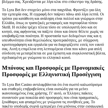
βλέμμα σας. Χρειάζονται με λίγα κλικ στο επίκεντρο της δράσης.
Το Lyra Bet δεν στοχεύει μόνο στα παιχνίδια. Φροντίζει για όλη
την εμπειρία σας. Η εγγραφή δεν παίρνει πάνω από λίγα λεπτά. Οι
τρόποι για κατάθεση και ανάληψη είναι πολλοί και γνώριμοι στην
Ελλάδα, όπως οι τραπεζικές μεταφορές και πορτοφόλια τύπου
Skrill. Η σελίδα τρέχει τέλεια τόσο σε υπολογιστή όσο και σε
κινητό, σας αφήνοντας να παίζετε όπου και όποτε θέλετε χωρίς να
υποβαθμίζεται ποιότητα. Η προστασία των δεδομένων σας και η
υπευθυνότητα είναι θεμελιώδεις προτεραιότητες, με σύγχρονη
κρυπτογράφηση και εργαλεία για να διαχειρίζεστε εσείς τον εαυτό
σας. Αυτή η επιμέλεια στη λεπτομέρεια είναι που κάνει μια απλή
σύνδεση να μετατρέπεται σε μια έμπιστη και συγκλονιστική βόλτα,
σχεδιασμένη με γνώμονα το ελληνικό κοινό.
Μπόνους και Προσφορές με Προνομιακές
Προσφορές με Ελληνιστική Προσέγγιση
Το Lyra Bet Casino αντιλαμβάνεται ότι ένα σωστό καλωσόρισμα
και σταθερές επιβραβεύσεις είναι ουσιώδη για να μείνει
ικανοποιημένος ένας χρήστης. Γι’ αυτό, οι Έλληνες παίκτες
συναντούν μια ποικιλία από προσφορές που είναι πραγματικές,
ξεκάθαρες και φτιαγμένες με γνώμονα τις συνήθειές μας. Το
πακέτο υποδοχής συχνά εμπεριέχει ένα μπόνους στην εισαγωγική