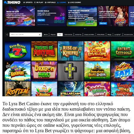
Το Lyra Bet Casino έκανε την εμφάνισή του στο ελληνικό
διαδικτυακό τζόγο με μια ιδέα που καταλαβαίνει τον ντόπιο παίκτη.
Δεν είναι απλώς ένα ακόμη site. Είναι μια δίοδος ψυχαγωγίας που
συνδέει το πάθος του παιχνιδιού με μια οικεία αίσθηση. Σαν άτομο
που περνάει ώρες σε online καζίνο, γυρεύοντας νέες επιλογές,
παρατηρώ ότι το Lyra Bet γνωρίζει τι ψάχνουμε: μια ασφαλή βάση,