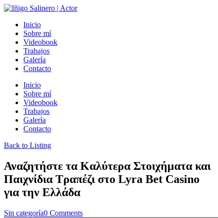
Inicio
Sobre mí
Videobook
Trabajos
Galería
Contacto
Inicio
Sobre mí
Videobook
Trabajos
Galería
Contacto
Back to Listing
Αναζητήστε τα Καλύτερα Στοιχήματα και
Παιχνίδια Τραπέζι στο Lyra Bet Casino
για την Ελλάδα
Sin categoría
0 Comments