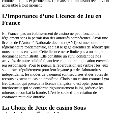
comme aux plus expérimentés. Le réalisme d’un casino réel devient
accessible à tout moment.
L’Importance d’une Licence de Jeu en
France
En France, pas un établissement de casino ne peut fonctionner
légalement sans la permission des autorités compétentes. Avoir une
licence de l’Autorité Nationale des Jeux (ANJ) est une contrainte
réglementaire fondamentale, et c’est le gage essentiel de sérieux que
nous mettons en avant. Cette licence ne se limite pas à un simple
document administratif. Elle constitue un suivi constant de nos
activités, de notre solidité financière et de notre implication envers le
jeu responsable. Pour le joueur, la répercussion est visible : les jeux
sont testés régulièrement pour leur loyauté par des laboratoires
indépendants, les modes de paiement sont sécurisés et des voies de
recours existent en cas de problème. Choisir un casino comme Lyra
Bet Casino, qui possède la licence française, c’est opter pour un
interlocuteur qui se conforme rigoureusement la loi, préserve les
mineurs et combat la fraude. C’est le socle d’une relation de
confiance mutuelle durable.
La Choix de Jeux de casino Sous