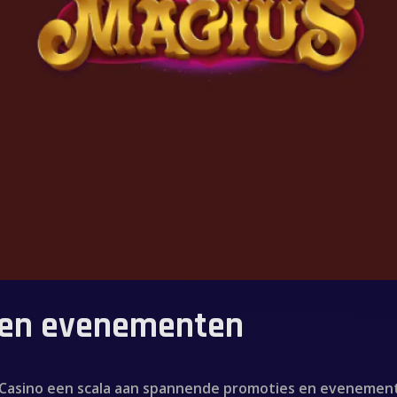
 en evenementen
 Casino een scala aan spannende promoties en evenemente