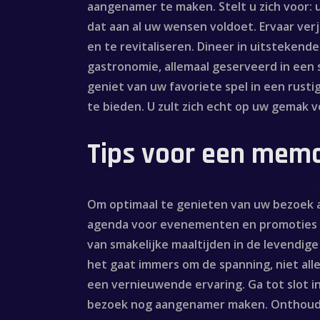
aangenamer te maken. Stelt u zich voor: 
dat aan al uw wensen voldoet. Ervaar ver
en te revitaliseren. Dineer in uitsteke
gastronomie, allemaal geserveerd in een s
geniet van uw favoriete spel in een rust
te bieden. U zult zich echt op uw gemak v
Tips voor een mem
Om optimaal te genieten van uw bezoek aa
agenda voor evenementen en promoties die
van smakelijke maaltijden in de levendige
het gaat immers om de spanning, niet al
een vernieuwende ervaring. Ga tot slot i
bezoek nog aangenamer maken. Onthoud: h