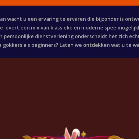
Dan wacht u een ervaring te ervaren die bijzonder is on
levert een mix van klassieke en moderne speelmogelijkh
 persoonlijke dienstverlening onderscheidt het zich ech
rde gokkers als beginners? Laten we ontdekken wat u te w