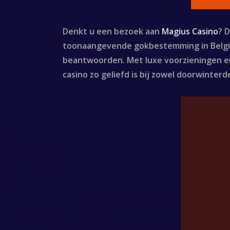
Denkt u een bezoek aan
Magius Casino
? 
toonaangevende gokbestemming in België 
beantwoorden. Met luxe voorzieningen en
casino zo geliefd is bij zowel doorwinte