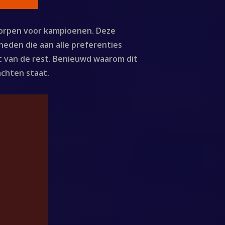
tworpen voor kampioenen. Deze
eden die aan alle preferenties
t van de rest. Benieuwd waarom dit
achten staat.