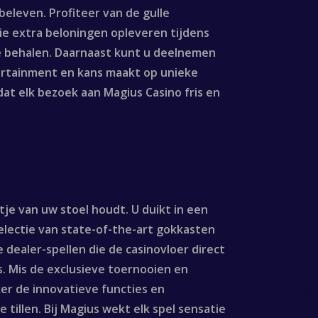
beleven. Profiteer van de gulle
ie extra beloningen opleveren tijdens
 behalen. Daarnaast kunt u deelnemen
ertainment en kans maakt op unieke
dat elk bezoek aan Magius Casino fris en
tje van uw stoel houdt. U duikt in een
ectie van state-of-the-art gokkasten
 dealer-spellen die de casinovloer direct
. Mis de exclusieve toernooien en
er de innovatieve functies en
illen. Bij Magius wekt elk spel sensatie