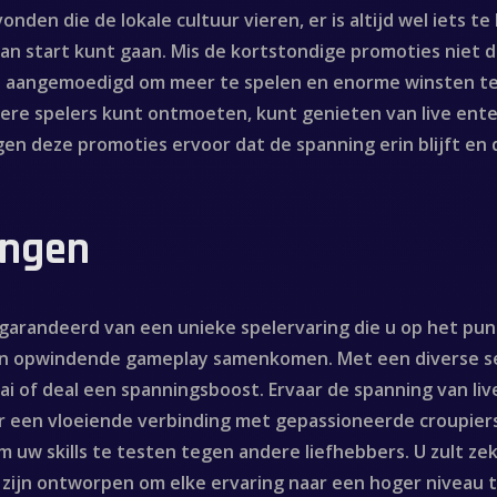
en die de lokale cultuur vieren, er is altijd wel iets te 
n start kunt gaan. Mis de kortstondige promoties niet d
 aangemoedigd om meer te spelen en enorme winsten te
ere spelers kunt ontmoeten, kunt genieten van live ent
rgen deze promoties ervoor dat de spanning erin blijft en 
ingen
egarandeerd van een unieke spelervaring die u op het pun
n opwindende gameplay samenkomen. Met een diverse sel
ai of deal een spanningsboost. Ervaar de spanning van live
 een vloeiende verbinding met gepassioneerde croupiers
uw skills te testen tegen andere liefhebbers. U zult zek
n ontworpen om elke ervaring naar een hoger niveau te t