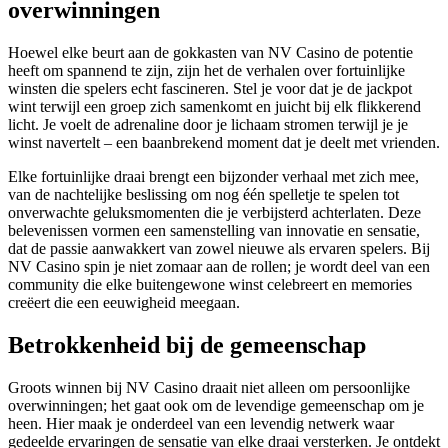
overwinningen
Hoewel elke beurt aan de gokkasten van NV Casino de potentie
heeft om spannend te zijn, zijn het de verhalen over fortuinlijke
winsten die spelers echt fascineren. Stel je voor dat je de jackpot
wint terwijl een groep zich samenkomt en juicht bij elk flikkerend
licht. Je voelt de adrenaline door je lichaam stromen terwijl je je
winst navertelt – een baanbrekend moment dat je deelt met vrienden.
Elke fortuinlijke draai brengt een bijzonder verhaal met zich mee,
van de nachtelijke beslissing om nog één spelletje te spelen tot
onverwachte geluksmomenten die je verbijsterd achterlaten. Deze
belevenissen vormen een samenstelling van innovatie en sensatie,
dat de passie aanwakkert van zowel nieuwe als ervaren spelers. Bij
NV Casino spin je niet zomaar aan de rollen; je wordt deel van een
community die elke buitengewone winst celebreert en memories
creëert die een eeuwigheid meegaan.
Betrokkenheid bij de gemeenschap
Groots winnen bij NV Casino draait niet alleen om persoonlijke
overwinningen; het gaat ook om de levendige gemeenschap om je
heen. Hier maak je onderdeel van een levendig netwerk waar
gedeelde ervaringen de sensatie van elke draai versterken. Je ontdekt