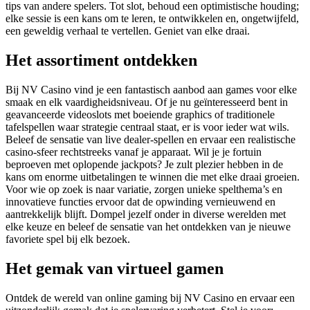
tips van andere spelers. Tot slot, behoud een optimistische houding;
elke sessie is een kans om te leren, te ontwikkelen en, ongetwijfeld,
een geweldig verhaal te vertellen. Geniet van elke draai.
Het assortiment ontdekken
Bij NV Casino vind je een fantastisch aanbod aan games voor elke
smaak en elk vaardigheidsniveau. Of je nu geïnteresseerd bent in
geavanceerde videoslots met boeiende graphics of traditionele
tafelspellen waar strategie centraal staat, er is voor ieder wat wils.
Beleef de sensatie van live dealer-spellen en ervaar een realistische
casino-sfeer rechtstreeks vanaf je apparaat. Wil je je fortuin
beproeven met oplopende jackpots? Je zult plezier hebben in de
kans om enorme uitbetalingen te winnen die met elke draai groeien.
Voor wie op zoek is naar variatie, zorgen unieke spelthema’s en
innovatieve functies ervoor dat de opwinding vernieuwend en
aantrekkelijk blijft. Dompel jezelf onder in diverse werelden met
elke keuze en beleef de sensatie van het ontdekken van je nieuwe
favoriete spel bij elk bezoek.
Het gemak van virtueel gamen
Ontdek de wereld van online gaming bij NV Casino en ervaar een