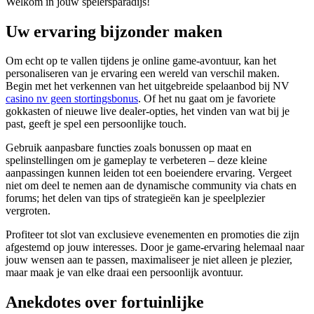
Welkom in jouw spelersparadijs!
Uw ervaring bijzonder maken
Om echt op te vallen tijdens je online game-avontuur, kan het
personaliseren van je ervaring een wereld van verschil maken.
Begin met het verkennen van het uitgebreide spelaanbod bij NV
casino nv geen stortingsbonus
. Of het nu gaat om je favoriete
gokkasten of nieuwe live dealer-opties, het vinden van wat bij je
past, geeft je spel een persoonlijke touch.
Gebruik aanpasbare functies zoals bonussen op maat en
spelinstellingen om je gameplay te verbeteren – deze kleine
aanpassingen kunnen leiden tot een boeiendere ervaring. Vergeet
niet om deel te nemen aan de dynamische community via chats en
forums; het delen van tips of strategieën kan je speelplezier
vergroten.
Profiteer tot slot van exclusieve evenementen en promoties die zijn
afgestemd op jouw interesses. Door je game-ervaring helemaal naar
jouw wensen aan te passen, maximaliseer je niet alleen je plezier,
maar maak je van elke draai een persoonlijk avontuur.
Anekdotes over fortuinlijke