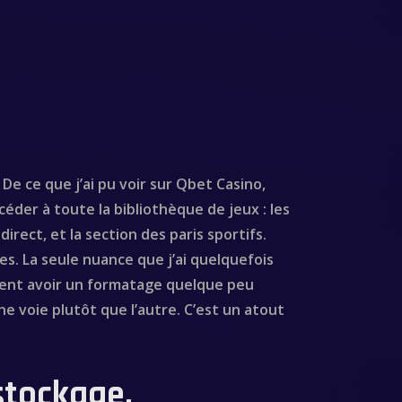
De ce que j’ai pu voir sur Qbet Casino,
éder à toute la bibliothèque de jeux : les
direct, et la section des paris sportifs.
es. La seule nuance que j’ai quelquefois
uvent avoir un formatage quelque peu
e voie plutôt que l’autre. C’est un atout
stockage,