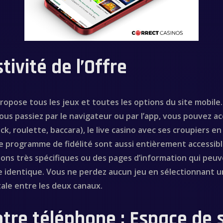
ivité de l’Offre
pose tous les jeux et toutes les options du site mobile. 
us passiez par le navigateur ou par l’app, vous pouvez acc
k, roulette, baccara), le live casino avec ses croupiers en 
le programme de fidélité sont aussi entièrement accessibl
ions très spécifiques ou des pages d’information qui pe
te identique. Vous ne perdez aucun jeu en sélectionnant un
ale entre les deux canaux.
tre téléphone : Espace de 