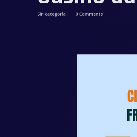
Sin categoría
0 Comments