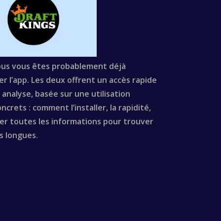
ous vous êtes probablement déjà
er l’app. Les deux offrent un accès rapide
n analyse, basée sur une utilisation
crets : comment l’installer, la rapidité,
nner toutes les informations pour trouver
s longues.