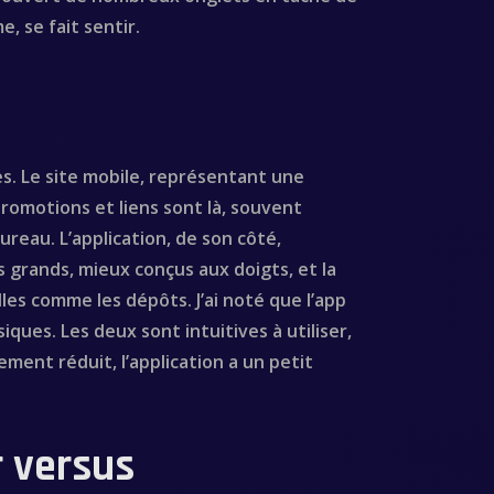
, se fait sentir.
es. Le site mobile, représentant une
omotions et liens sont là, souvent
ureau. L’application, de son côté,
 grands, mieux conçus aux doigts, et la
les comme les dépôts. J’ai noté que l’app
iques. Les deux sont intuitives à utiliser,
ment réduit, l’application a un petit
r versus