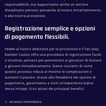
responsabilità, ma supportiamo anche un settore
disciplinato pensato pensando al nostro intrattenimento
e alla nostra protezione.
Registrazione semplice e opzioni
di pagamento flessibili.
Fedele al nostro dedizione per la protezione e il fair play,
Rainbet Casino offre una procedura di registrazione facile
e intuitiva, pensata per permettere ai giocatori di iniziare
a giocare immediatamente. Siamo coscienti di come
questo processo riduca al minimo le complicazioni e
aumenti il piacere. Grazie alla flessibilità dei opzioni di
pagamento, garantiamo a tutti un’esperienza ludica
senza intoppi. Ecco alcuni dei principali benefici:
Accesso immediato