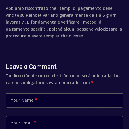
Abbiamo riscontrato che i tempi di pagamento delle
vincite su Rainbet variano generalmente da 1 a 5 giorni
lavorativi. È fondamentale verificare i metodi di
pagamento specifici, poiché alcuni possono velocizzare la
procedura o avere tempistiche diverse.
Leave a Comment
Tu dirección de correo electrónico no será publicada.
Los
campos obligatorios están marcados con
*
Your Name
Your Email