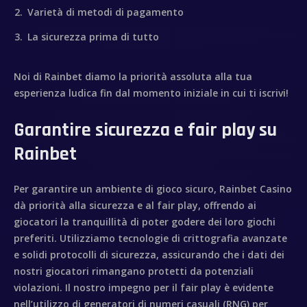
Varietà di metodi di pagamento
La sicurezza prima di tutto
Noi di Rainbet diamo la priorità assoluta alla tua
esperienza ludica fin dal momento iniziale in cui ti iscrivi!
Garantire sicurezza e fair play su
Rainbet
Per garantire un ambiente di gioco sicuro, Rainbet Casino
dà priorità alla sicurezza e al fair play, offrendo ai
giocatori la tranquillità di poter godere dei loro giochi
preferiti. Utilizziamo tecnologie di crittografia avanzate
e solidi protocolli di sicurezza, assicurando che i dati dei
nostri giocatori rimangano protetti da potenziali
violazioni. Il nostro impegno per il fair play è evidente
nell’utilizzo di generatori di numeri casuali (RNG) per