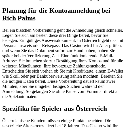
Planung für die Kontoanmeldung bei
Rich Palms
Bei ein bisschen Vorbereitung geht die Anmeldung gleich schneller.
Legen Sie sich am besten diese drei Dinge bereit, bevor Sie
loslegen. Ein gültiges Ausweisdokument. In Österreich geht das mit
Personalausweis oder Reisepass. Das Casino wird Ihr Alter prüfen,
und wenn Sie das Dokument sofort zur Hand haben, haben Sie
später bei der Verifizierung Zeit. Eine funktionierende E-Mail-
Adresse. Sie brauchen sie zur Bestätigung Ihres Kontos und für alle
weiteren Mitteilungen. Ihre bevorzugte Zahlungsmethode.
Entscheiden Sie sich vorher, ob Sie mit Kreditkarte, einem E-Wallet
wie Skrill oder per Banküberweisung zahlen möchten. Bereiten Sie
die nötigen Daten bereit. Diese Vorbereitung dauert kaum zwei
Minuten, aber Sie umgehen lästiges Suchen während der
Anmeldung. So gelangen Sie ohne Pause vom Formular direkt an
die Spielautomaten.
Spezifika für Spieler aus Österreich
Österreichische Kunden müssen einige Punkte beachten. Die
gesetzliche Altersgrenze liegt bei 18 Jahren. Das Casino wird Ihr