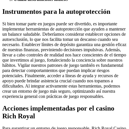
Instrumentos para la autoprotección
Si bien tomar parte en juegos puede ser divertido, es importante
implementar herramientas de autoprotección que ayuden a mantener
un balance saludable. Deberíamos considerar establecer opciones de
autoexclusión, lo que nos facilita tomar un descanso cuando sea
necesario. Establecer límites de depósito garantiza una gestión eficaz
de nuestras finanzas, previniendo decisiones impulsivas. Además,
llevar a cabo controles de realidad nos hace conscientes de el tiempo
que invertimos al juego, fortaleciendo la conciencia sobre nuestros
hábitos. Vigilar nuestros patrones de juego también es fundamental
para detectar comportamientos que puedan implicar riesgos
potenciales. Finalmente, acceder a líneas de ayuda y recursos de
apoyo puede brindar asistencia crucial cuando nos topamos a
dificultades. Al integrar activamente estas herramientas, podemos
crear un entorno de juego más seguro, optimizando así nuestra
experiencia general con prácticas de juego responsables.
Acciones implementadas por el casino
Rich Royal
Para garantizar un entorno de juego responsable, Rich Royal Casino