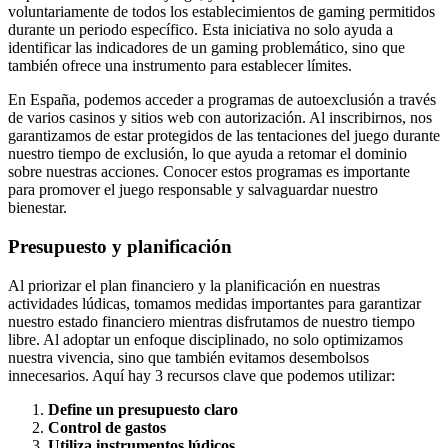
voluntariamente de todos los establecimientos de gaming permitidos
durante un periodo específico. Esta iniciativa no solo ayuda a
identificar las indicadores de un gaming problemático, sino que
también ofrece una instrumento para establecer límites.
En España, podemos acceder a programas de autoexclusión a través
de varios casinos y sitios web con autorización. Al inscribirnos, nos
garantizamos de estar protegidos de las tentaciones del juego durante
nuestro tiempo de exclusión, lo que ayuda a retomar el dominio
sobre nuestras acciones. Conocer estos programas es importante
para promover el juego responsable y salvaguardar nuestro
bienestar.
Presupuesto y planificación
Al priorizar el plan financiero y la planificación en nuestras
actividades lúdicas, tomamos medidas importantes para garantizar
nuestro estado financiero mientras disfrutamos de nuestro tiempo
libre. Al adoptar un enfoque disciplinado, no solo optimizamos
nuestra vivencia, sino que también evitamos desembolsos
innecesarios. Aquí hay 3 recursos clave que podemos utilizar:
Define un presupuesto claro
Control de gastos
Utiliza instrumentos lúdicos