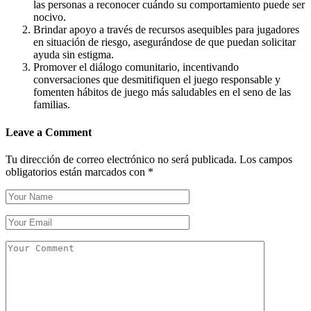
las personas a reconocer cuándo su comportamiento puede ser
nocivo.
Brindar apoyo a través de recursos asequibles para jugadores
en situación de riesgo, asegurándose de que puedan solicitar
ayuda sin estigma.
Promover el diálogo comunitario, incentivando
conversaciones que desmitifiquen el juego responsable y
fomenten hábitos de juego más saludables en el seno de las
familias.
Leave a Comment
Tu dirección de correo electrónico no será publicada.
Los campos
obligatorios están marcados con
*