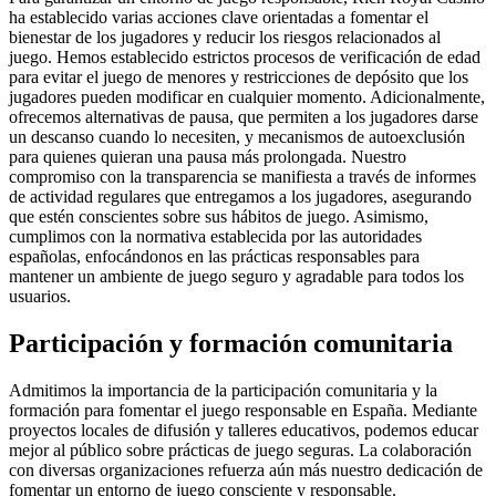
ha establecido varias acciones clave orientadas a fomentar el
bienestar de los jugadores y reducir los riesgos relacionados al
juego. Hemos establecido estrictos procesos de verificación de edad
para evitar el juego de menores y restricciones de depósito que los
jugadores pueden modificar en cualquier momento. Adicionalmente,
ofrecemos alternativas de pausa, que permiten a los jugadores darse
un descanso cuando lo necesiten, y mecanismos de autoexclusión
para quienes quieran una pausa más prolongada. Nuestro
compromiso con la transparencia se manifiesta a través de informes
de actividad regulares que entregamos a los jugadores, asegurando
que estén conscientes sobre sus hábitos de juego. Asimismo,
cumplimos con la normativa establecida por las autoridades
españolas, enfocándonos en las prácticas responsables para
mantener un ambiente de juego seguro y agradable para todos los
usuarios.
Participación y formación comunitaria
Admitimos la importancia de la participación comunitaria y la
formación para fomentar el juego responsable en España. Mediante
proyectos locales de difusión y talleres educativos, podemos educar
mejor al público sobre prácticas de juego seguras. La colaboración
con diversas organizaciones refuerza aún más nuestro dedicación de
fomentar un entorno de juego consciente y responsable.