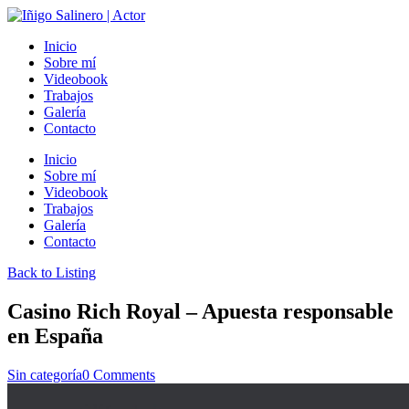
Inicio
Sobre mí
Videobook
Trabajos
Galería
Contacto
Inicio
Sobre mí
Videobook
Trabajos
Galería
Contacto
Back to Listing
Casino Rich Royal – Apuesta responsable
en España
Sin categoría
0 Comments