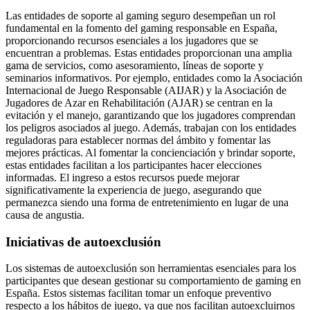
Las entidades de soporte al gaming seguro desempeñan un rol
fundamental en la fomento del gaming responsable en España,
proporcionando recursos esenciales a los jugadores que se
encuentran a problemas. Estas entidades proporcionan una amplia
gama de servicios, como asesoramiento, líneas de soporte y
seminarios informativos. Por ejemplo, entidades como la Asociación
Internacional de Juego Responsable (AIJAR) y la Asociación de
Jugadores de Azar en Rehabilitación (AJAR) se centran en la
evitación y el manejo, garantizando que los jugadores comprendan
los peligros asociados al juego. Además, trabajan con los entidades
reguladoras para establecer normas del ámbito y fomentar las
mejores prácticas. Al fomentar la concienciación y brindar soporte,
estas entidades facilitan a los participantes hacer elecciones
informadas. El ingreso a estos recursos puede mejorar
significativamente la experiencia de juego, asegurando que
permanezca siendo una forma de entretenimiento en lugar de una
causa de angustia.
Iniciativas de autoexclusión
Los sistemas de autoexclusión son herramientas esenciales para los
participantes que desean gestionar su comportamiento de gaming en
España. Estos sistemas facilitan tomar un enfoque preventivo
respecto a los hábitos de juego, ya que nos facilitan autoexcluirnos