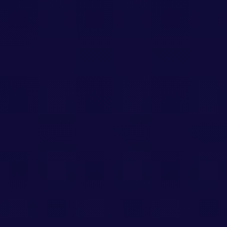
limieten, verwerkingstijden en kosten uit. Het doel is
simpel: jou als Nederlandse speler een duidelijk beeld
geven van hoe storten en opnemen hier werkt. Zo kun je
met een gerust hart spelen, wetend dat je geldzaken op
orde zijn. We hebben het niet alleen over technische
details, maar ook over hoe dit alles in de praktijk werkt
voor de Nederlandse markt.
Het Belang van Betrouwbare
Betaalmethoden voor Nederlandse
Spelers
Een solide betaalmethode is voor Nederlandse spelers
geen overbodige luxe, maar een must. Het is de
grondslag voor vertrouwen en gemak. De Nederlandse
markt heeft een uitgesproken voorkeur voor directe
bankoverschrijvingen via iDEAL. Ook e-wallets worden