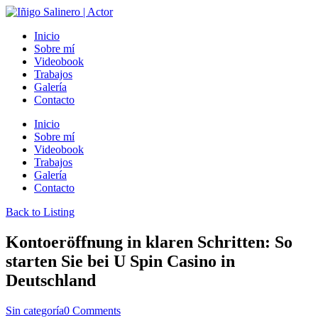
Inicio
Sobre mí
Videobook
Trabajos
Galería
Contacto
Inicio
Sobre mí
Videobook
Trabajos
Galería
Contacto
Back to Listing
Kontoeröffnung in klaren Schritten: So
starten Sie bei U Spin Casino in
Deutschland
Sin categoría
0 Comments