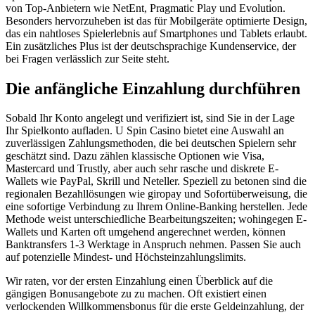
von Top-Anbietern wie NetEnt, Pragmatic Play und Evolution.
Besonders hervorzuheben ist das für Mobilgeräte optimierte Design,
das ein nahtloses Spielerlebnis auf Smartphones und Tablets erlaubt.
Ein zusätzliches Plus ist der deutschsprachige Kundenservice, der
bei Fragen verlässlich zur Seite steht.
Die anfängliche Einzahlung durchführen
Sobald Ihr Konto angelegt und verifiziert ist, sind Sie in der Lage
Ihr Spielkonto aufladen. U Spin Casino bietet eine Auswahl an
zuverlässigen Zahlungsmethoden, die bei deutschen Spielern sehr
geschätzt sind. Dazu zählen klassische Optionen wie Visa,
Mastercard und Trustly, aber auch sehr rasche und diskrete E-
Wallets wie PayPal, Skrill und Neteller. Speziell zu betonen sind die
regionalen Bezahllösungen wie giropay und Sofortüberweisung, die
eine sofortige Verbindung zu Ihrem Online-Banking herstellen. Jede
Methode weist unterschiedliche Bearbeitungszeiten; wohingegen E-
Wallets und Karten oft umgehend angerechnet werden, können
Banktransfers 1-3 Werktage in Anspruch nehmen. Passen Sie auch
auf potenzielle Mindest- und Höchsteinzahlungslimits.
Wir raten, vor der ersten Einzahlung einen Überblick auf die
gängigen Bonusangebote zu zu machen. Oft existiert einen
verlockenden Willkommensbonus für die erste Geldeinzahlung, der