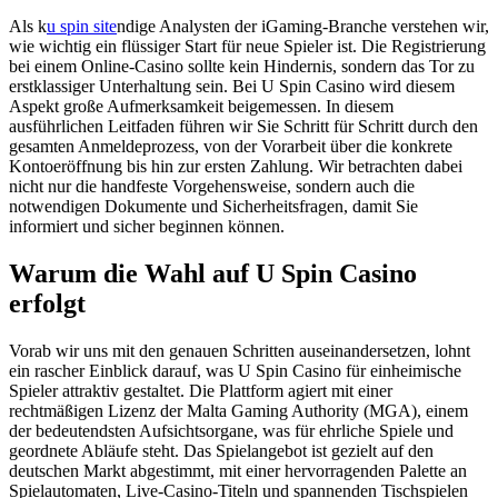
Als k
u spin site
ndige Analysten der iGaming-Branche verstehen wir,
wie wichtig ein flüssiger Start für neue Spieler ist. Die Registrierung
bei einem Online-Casino sollte kein Hindernis, sondern das Tor zu
erstklassiger Unterhaltung sein. Bei U Spin Casino wird diesem
Aspekt große Aufmerksamkeit beigemessen. In diesem
ausführlichen Leitfaden führen wir Sie Schritt für Schritt durch den
gesamten Anmeldeprozess, von der Vorarbeit über die konkrete
Kontoeröffnung bis hin zur ersten Zahlung. Wir betrachten dabei
nicht nur die handfeste Vorgehensweise, sondern auch die
notwendigen Dokumente und Sicherheitsfragen, damit Sie
informiert und sicher beginnen können.
Warum die Wahl auf U Spin Casino
erfolgt
Vorab wir uns mit den genauen Schritten auseinandersetzen, lohnt
ein rascher Einblick darauf, was U Spin Casino für einheimische
Spieler attraktiv gestaltet. Die Plattform agiert mit einer
rechtmäßigen Lizenz der Malta Gaming Authority (MGA), einem
der bedeutendsten Aufsichtsorgane, was für ehrliche Spiele und
geordnete Abläufe steht. Das Spielangebot ist gezielt auf den
deutschen Markt abgestimmt, mit einer hervorragenden Palette an
Spielautomaten, Live-Casino-Titeln und spannenden Tischspielen