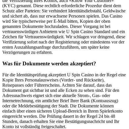
die Verifizierung Ihres Kontos, auch «Know Your Customer»
(KYC) genannt. Diese rechtlich erforderliche Prozedur dient dem
Schutz aller Parteien: Sie verhindert Identitätsdiebstahl, Geldwäsche
und sichert ab, dass nur erwachsene Personen spielen. Das Casino
wird Sie typischerweise per E-Mail bitten, Kopien der oben
genannten Dokumente hochzuladen. Dieser Vorgang ist bei
vertrauenswürdigen Anbietern wie U Spin Casino Standard und ein
Zeichen für Vertrauenswürdigkeit. Wir schlagen vor dringend, diese
Verifizierung sofort nach der Registrierung oder mindestens vor der
ersten Auszahlungsanfrage durchzuführen, um später keine
Verzögerungen zu erfahren.
Was für Dokumente werden akzeptiert?
Für die Identitätsprüfung akzeptiert U Spin Casino in der Regel eine
Kopie Ihres Personalausweises (Vorder- und Rückseite),
Reisepasses oder Führerscheins. Achten Sie darauf, dass das
Dokument gut sichtbar ist und alle Ecken zu sehen sind. Für den
Adressnachweis eignet sich eine aktuelle Strom-, Gas- oder
Internetrechnung, ein amtlicher Brief Ihrer Bank (Kontoauszug)
oder die Meldebestätigung der Stadt. Die Dokumente können
einfach über einen sicheren Upload-Bereich in Ihrem Spielerkonto
eingereicht werden. Die Prüfung dauert in der Regel 24 bis 48
Stunden, danach erhalten Sie eine Bestätigungsnachricht und Ihr
Konto ist vollständig freigeschaltet.