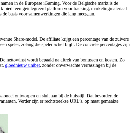
e namen in de Europese iGaming. Voor de Belgische markt is de
rk biedt een geïntegreerd platform voor tracking, marketingmateriaal
 is de basis voor samenwerkingen die lang meegaan.
enue Share-model. De affiliate krijgt een percentage van de zuivere
en speler, zolang die speler actief blijft. De concrete percentages zijn
m. De nettowinst wordt bepaald na aftrek van bonussen en kosten. Zo
at,
gloednieuw unibet
, zonder onverwachte verrassingen bij de
sioneel ontworpen en sluit aan bij de huisstijl. Dat bevordert de
varianten. Verder zijn er rechtstreekse URL’s, op maat gemaakte