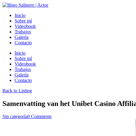
Inicio
Sobre mí
Videobook
Trabajos
Galería
Contacto
Inicio
Sobre mí
Videobook
Trabajos
Galería
Contacto
Back to Listing
Samenvatting van het Unibet Casino Affi
Sin categoría
0 Comments