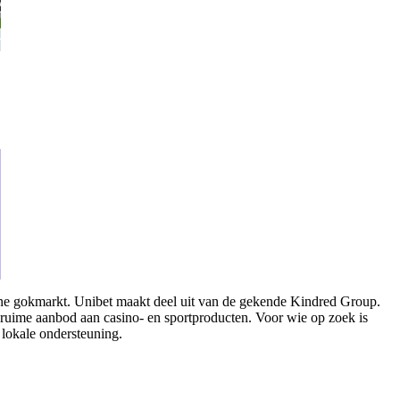
line gokmarkt. Unibet maakt deel uit van de gekende Kindred Group.
t ruime aanbod aan casino- en sportproducten. Voor wie op zoek is
lokale ondersteuning.