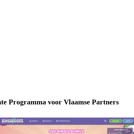
liate Programma voor Vlaamse Partners