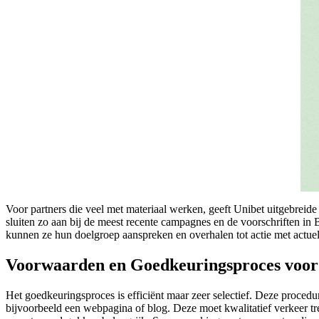
Voor partners die veel met materiaal werken, geeft Unibet uitgebreid
sluiten zo aan bij de meest recente campagnes en de voorschriften in
kunnen ze hun doelgroep aanspreken en overhalen tot actie met actue
Voorwaarden en Goedkeuringsproces voor
Het goedkeuringsproces is efficiënt maar zeer selectief. Deze procedu
bijvoorbeeld een webpagina of blog. Deze moet kwalitatief verkeer t