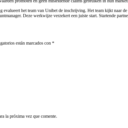
aarden promoten en geen misleidende claims gebruiken in hun market
g evalueert het team van Unibet de inschrijving. Het team kijkt naar de r
tmanager. Deze werkwijze verzekert een juiste start. Startende partner
gatorios están marcados con
*
ara la próxima vez que comente.