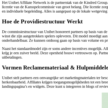
Het Unibet Affiliate Netwerk is de partnerstak van de Kindred Group
licentie van de Kansspelcommissie van groot belang. Die licentie zorg
en individuele begeleiding. Alles is aangepast op de lokale wetgevin
Hoe de Providiestructuur Werkt
De commissiestructuur van Unibet honoreert partners op basis van de
winst die zijn aangetrokken spelers opleveren. Dit model moedigt aan een
onderhandelbaar. Ze kunnen omhoog gaan op basis van volume en prest
Naast het standaardmodel zijn er soms andere incentives mogelijk. All
krijg je een zuiver beeld. Deze openheid bouwt vertrouwen op. Partners
uitbetalingen.
Vormen Reclamemateriaal & Hulpmiddel
Unibet stelt partners een omvangrijke set marketingmaterialen ter besch
herkenbaarheid. Affiliates krijgen toegangsmogelijkheden tot een bre
landingspagina’s en widgets. Deze kunt u integreren in blogs of revie