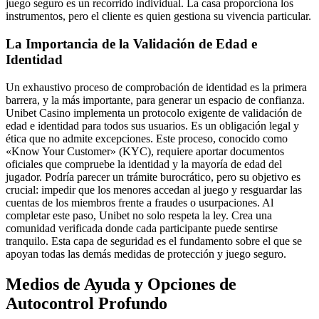
juego seguro es un recorrido individual. La casa proporciona los
instrumentos, pero el cliente es quien gestiona su vivencia particular.
La Importancia de la Validación de Edad e
Identidad
Un exhaustivo proceso de comprobación de identidad es la primera
barrera, y la más importante, para generar un espacio de confianza.
Unibet Casino implementa un protocolo exigente de validación de
edad e identidad para todos sus usuarios. Es un obligación legal y
ética que no admite excepciones. Este proceso, conocido como
«Know Your Customer» (KYC), requiere aportar documentos
oficiales que compruebe la identidad y la mayoría de edad del
jugador. Podría parecer un trámite burocrático, pero su objetivo es
crucial: impedir que los menores accedan al juego y resguardar las
cuentas de los miembros frente a fraudes o usurpaciones. Al
completar este paso, Unibet no solo respeta la ley. Crea una
comunidad verificada donde cada participante puede sentirse
tranquilo. Esta capa de seguridad es el fundamento sobre el que se
apoyan todas las demás medidas de protección y juego seguro.
Medios de Ayuda y Opciones de
Autocontrol Profundo