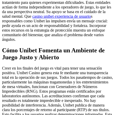
tratamiento para quienes experimentan dificultades. Estas entidades
actúan de forma independiente a los operadores de juego, lo que les
da una perspectiva neutral. Su apoyo se basa en el cuidado de la
salud mental. Que
casino unibet experiencia de usuario
s
responsables como Unibet las impulsen envía un mensaje crucial:
pedir ayuda es un acto de responsabilidad y fortaleza. Incorporar
estos recursos en la estrategia de protección muestra un enfoque
comunitario del bienestar, que analiza el problema desde varios
ángulos.
Cómo Unibet Fomenta un Ambiente de
Juego Justo y Abierto
Creer en los finales del juego es vital para tener una sensación
positiva. Unibet Casino genera esta fe mediante una transparencia
total en la operación de sus juegos. Todos los pasatiempos de casino,
particularmente las máquinas tragamonedas y los entretenimientos
de mesa virtuales, funcionan con Generadores de Números
Impredecibles (RNG). Estos programas están certificados por
laboratorios autónomos. Las acreditaciones confirman que cada
resultado es totalmente impredecible e inesperado. No hay
posibilidad de interferencia. Además, Unibet publica de manera
clara los porcentajes de retorno al participante (RTP) de sus títulos.
Esto facilita a los usuarios realizar determinaciones informadas. Esta