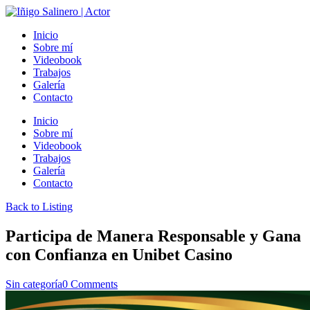
Inicio
Sobre mí
Videobook
Trabajos
Galería
Contacto
Inicio
Sobre mí
Videobook
Trabajos
Galería
Contacto
Back to Listing
Participa de Manera Responsable y Gana
con Confianza en Unibet Casino
Sin categoría
0 Comments